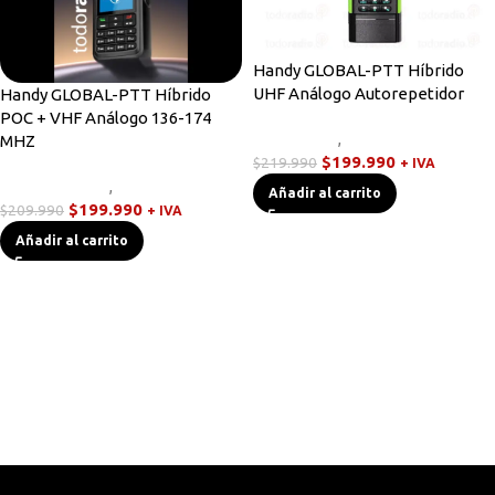
Handy GLOBAL-PTT Híbrido
UHF Análogo Autorepetidor
Handy GLOBAL-PTT Híbrido
POC + VHF Análogo 136-174
Novedades
,
Walkies POC
MHZ
$
199.990
$
219.990
+ IVA
Radios Handys
,
Walkies POC
Añadir al carrito
$
199.990
$
209.990
+ IVA
Añadir al carrito