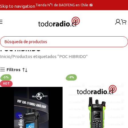
Tienda N°1 de BAOFENG en Chile 📻
Skip to navigation
Skip to main content
POC HIBRIDO
Inicio
Productos etiquetados “POC HIBRIDO”
Filtros
-5%
-9%
HOT