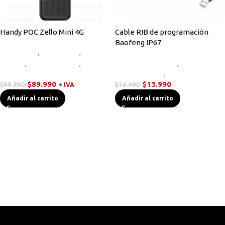
Handy POC Zello Mini 4G
Cable RIB de programación
Baofeng IP67
Equipos HF
,
Novedades
,
Radios
Handys
,
Sin categorizar
,
Walkies
Accesorios Radios
,
Cables de
POC
Programación
,
Sin categorizar
$
89.990
$
13.990
$
99.990
$
16.990
+ IVA
Añadir al carrito
Añadir al carrito