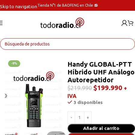
Tienda N°1 de BAOFENG en Chile 📻
Skip to navigation
Skip to main content
Inicio
Walkies POC
Handy GLOBAL-PTT
-9%
Híbrido UHF Análogo
Autorepetidor
$
199.990
$
219.990
+
IVA
3 disponibles
Añadir al carrito