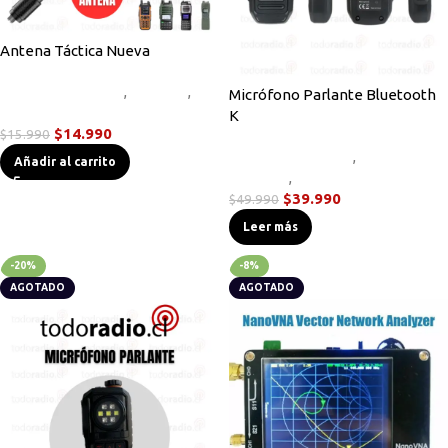
Antena Táctica Nueva
Accesorios Radios
,
Antenas
,
Micrófono Parlante Bluetooth
Novedades
K
$
14.990
$
15.990
Accesorios Radios
,
Micrófonos
Añadir al carrito
Parlante
,
Novedades
$
39.990
$
49.990
Leer más
-20%
-8%
AGOTADO
AGOTADO