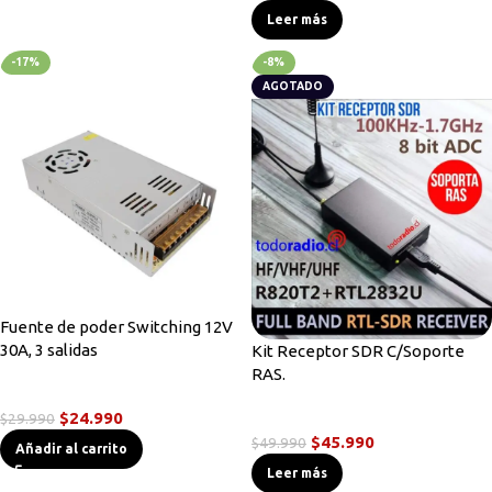
Leer más
-17%
-8%
AGOTADO
Fuente de poder Switching 12V
30A, 3 salidas
Kit Receptor SDR C/Soporte
RAS.
Accesorios Radios
$
24.990
$
29.990
Accesorios Radios
$
45.990
$
49.990
Añadir al carrito
Leer más