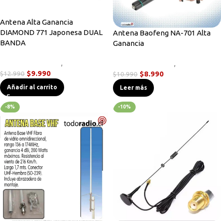
Antena Alta Ganancia
DIAMOND 771 Japonesa DUAL
Antena Baofeng NA-701 Alta
BANDA
Ganancia
Accesorios Radios
,
Antenas
Accesorios Radios
,
Antenas
$
9.990
$
12.990
$
8.990
$
10.990
Añadir al carrito
Leer más
-8%
-10%