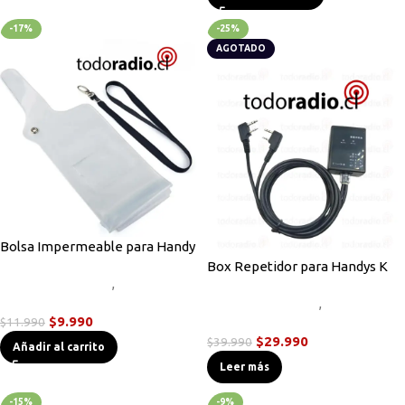
-17%
-25%
AGOTADO
Bolsa Impermeable para Handy
Box Repetidor para Handys K
Accesorios Radios
,
Radios
Handys
Accesorios Radios
,
Radios
$
9.990
$
11.990
Handys
$
29.990
$
39.990
Añadir al carrito
Leer más
-15%
-9%