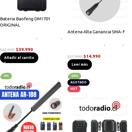
Bateria Baofeng DM1701
ORIGINAL
Antena Alta Ganancia SMA-F
Accesorios Radios
,
Novedades
,
Radios Handys
Accesorios Radios
,
Antenas
,
$
39.990
$
42.990
Novedades
$
14.990
$
17.990
Añadir al carrito
Leer más
-6%
-20%
AGOTADO
HOT