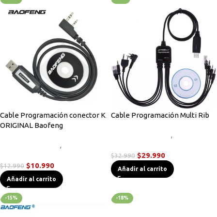
Cable Programación conector K
Cable Programación Multi Rib
ORIGINAL Baofeng
Accesorios Radios
,
Cables de
Accesorios Radios
,
Cables de
Programación
Programación
$
29.990
$
32.990
$
10.990
$
12.990
Añadir al carrito
Añadir al carrito
-15%
-18%