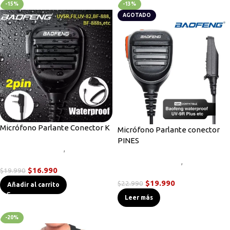
-15%
-13%
AGOTADO
Micrófono Parlante Conector K
Micrófono Parlante conector
PINES
Accesorios Radios
,
Micrófonos
Parlante
Accesorios Radios
,
Micrófonos
$
16.990
$
19.990
Parlante
$
19.990
$
22.990
Añadir al carrito
Leer más
-20%