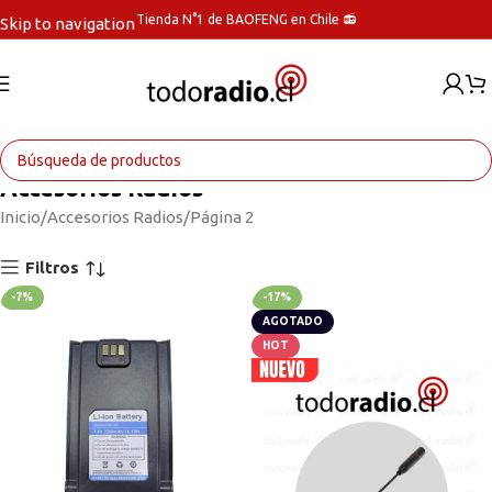
Tienda N°1 de BAOFENG en Chile 📻
Skip to navigation
Skip to main content
Accesorios Radios
Inicio
Accesorios Radios
Página 2
Filtros
-7%
-17%
AGOTADO
HOT