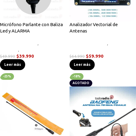
Micrófono Parlante con Baliza
Analizador Vectorial de
Led y ALARMA
Antenas
Accesorios Radios
,
Micrófonos
Accesorios Radios
,
Parlante
,
Novedades
Instrumentos de Medición
$
39.990
$
59.990
$
49.990
$
64.990
Leer más
Leer más
-23%
-18%
AGOTADO