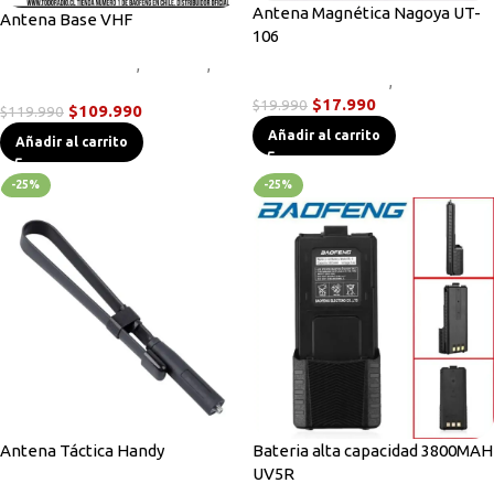
Antena Magnética Nagoya UT-
Antena Base VHF
106
Accesorios Radios
,
Antenas
,
Accesorios Radios
,
Antenas
Radios Base/Móvil
$
17.990
$
19.990
$
109.990
$
119.990
Añadir al carrito
Añadir al carrito
-25%
-25%
Antena Táctica Handy
Bateria alta capacidad 3800MAH
UV5R