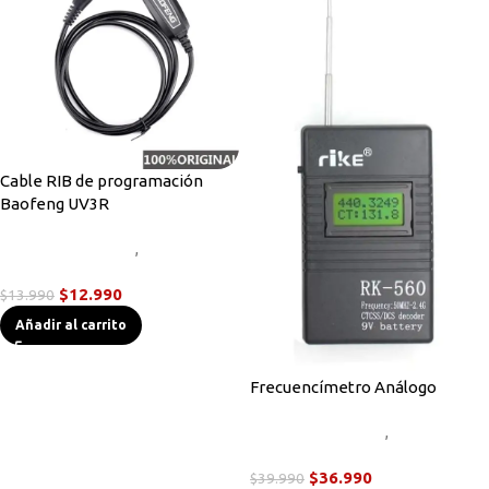
Cable RIB de programación
Baofeng UV3R
Accesorios Radios
,
Cables de
Programación
$
12.990
$
13.990
Añadir al carrito
Frecuencímetro Análogo
Accesorios Radios
,
Instrumentos de Medición
$
36.990
$
39.990