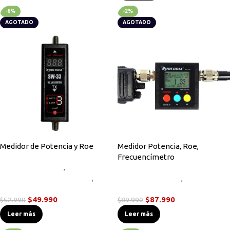
-6%
-2%
AGOTADO
AGOTADO
Medidor de Potencia y Roe
Medidor Potencia, Roe,
Frecuencímetro
Accesorios Radios
,
Instrumentos de Medición
,
Accesorios Radios
,
Radios Handys
Instrumentos de Medición
$
49.990
$
87.990
$
52.990
$
89.990
Leer más
Leer más