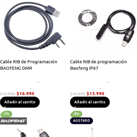
Cable RIB de Programación
Cable RIB de programación
BAOFENG DMR
Baofeng IP67
Accesorios Radios
,
Cables de
Accesorios Radios
,
Cables de
Programación
,
Radios DMR
Programación
,
Sin categorizar
$
16.990
$
13.990
$
19.990
$
16.990
Añadir al carrito
Añadir al carrito
-7%
-8%
AGOTADO