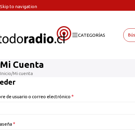
Skip to navigation
Skip to main content
CATEGORÍAS
Mi Cuenta
Inicio
Mi cuenta
eder
*
e de usuario o correo electrónico
*
raseña