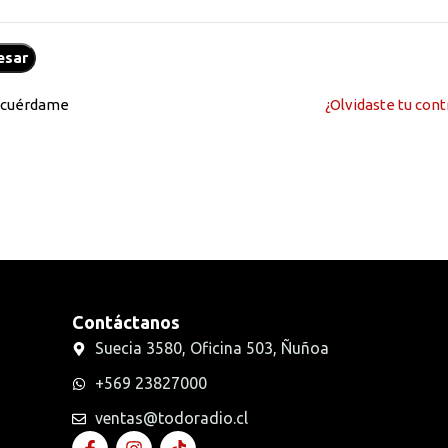
esar
cuérdame
¿Olvidaste tu con
Contáctanos
Suecia 3580, Oficina 503, Ñuñoa
+569 23827000
ventas@todoradio.cl