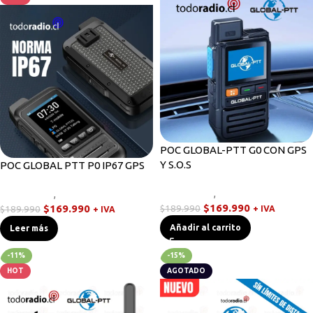
POC GLOBAL-PTT G0 CON GPS
Y S.O.S
POC GLOBAL PTT P0 IP67 GPS
Novedades
,
Walkies POC
Novedades
,
Walkies POC
$
169.990
$
169.990
$
189.990
$
189.990
+ IVA
+ IVA
Añadir al carrito
Leer más
-11%
-15%
HOT
AGOTADO