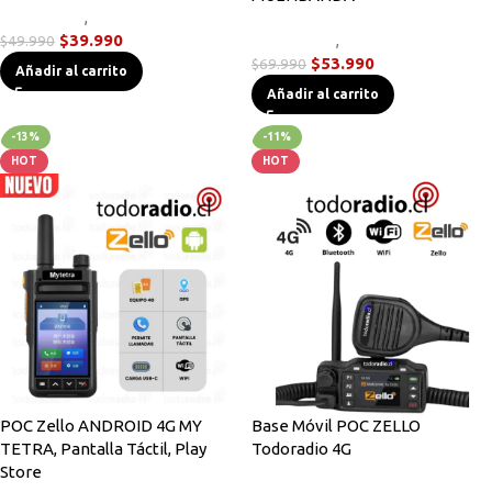
Novedades
,
Radios Handys
$
39.990
Novedades
,
Radios Handys
$
49.990
$
53.990
$
69.990
Añadir al carrito
Añadir al carrito
-13%
-11%
HOT
HOT
POC Zello ANDROID 4G MY
Base Móvil POC ZELLO
TETRA, Pantalla Táctil, Play
Todoradio 4G
Store