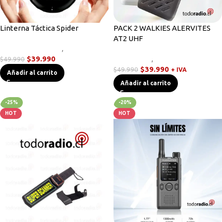
Linterna Táctica Spider
PACK 2 WALKIES ALERVITES
AT2 UHF
Linternas Tácticas
,
Novedades
$
39.990
Novedades
,
Radios Handys
$
49.990
$
39.990
$
49.990
+ IVA
Añadir al carrito
Añadir al carrito
-25%
-20%
HOT
HOT