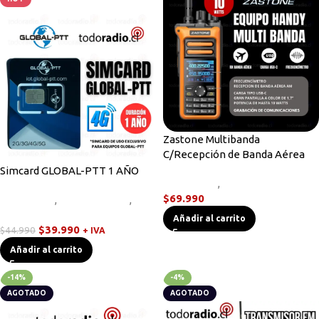
Zastone Multibanda
C/Recepción de Banda Aérea
Simcard GLOBAL-PTT 1 AÑO
Novedades
,
Radios Handys
$
69.990
Novedades
,
Radios Handys
,
Walkies POC
Añadir al carrito
$
39.990
$
44.990
+ IVA
Añadir al carrito
-14%
-4%
AGOTADO
AGOTADO