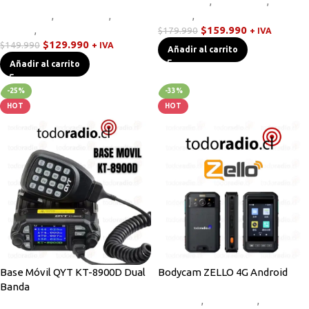
Equipos HF
,
Novedades
,
Radios
Equipos HF
,
Novedades
,
Radios
Handys
,
Walkies POC
Handys
,
Walkies POC
$
159.990
$
179.990
+ IVA
$
129.990
$
149.990
+ IVA
Añadir al carrito
Añadir al carrito
-25%
-33%
HOT
HOT
Base Móvil QYT KT-8900D Dual
Bodycam ZELLO 4G Android
Banda
Bodycam
,
Equipos HF
,