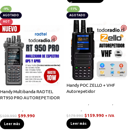
-9%
-11%
AGOTADO
AGOTADO
HOT
Handy POC ZELLO + VHF
Autorepetidor
Handy Multibanda RADTEL
RT950 PRO AUTOREPETIDOR
Equipos HF
,
Novedades
,
Radios
Handys
,
Walkies POC
Novedades
,
Radios Handys
$
159.990
$
99.990
$
179.990
$
109.990
+ IVA
Leer más
Leer más