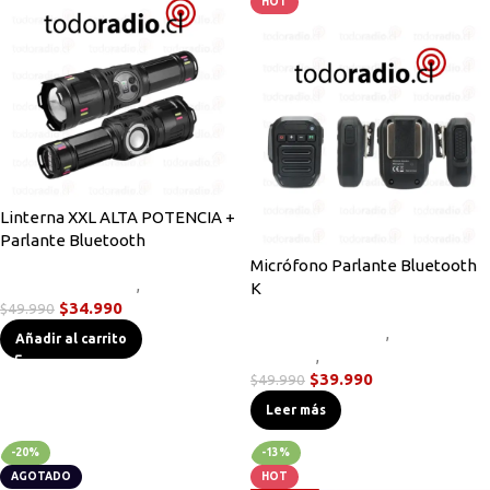
HOT
Linterna XXL ALTA POTENCIA +
Parlante Bluetooth
Micrófono Parlante Bluetooth
Linternas Tácticas
,
Novedades
K
$
34.990
$
49.990
Accesorios Radios
,
Micrófonos
Añadir al carrito
Parlante
,
Novedades
$
39.990
$
49.990
Leer más
-20%
-13%
AGOTADO
HOT