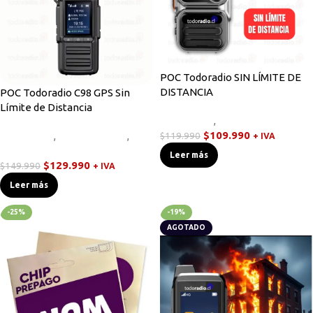
POC Todoradio SIN LÍMITE DE
DISTANCIA
POC Todoradio C98 GPS Sin
Límite de Distancia
Novedades
,
Walkies POC
$
109.990
Novedades
,
Radios Handys
,
$
119.990
+ IVA
Walkies POC
Leer más
$
129.990
$
149.990
+ IVA
Leer más
-25%
-19%
AGOTADO