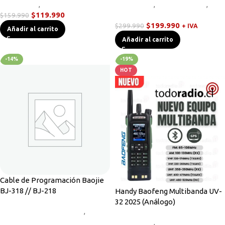
Novedades
,
Radios Base/Móvil
Novedades
,
Radios Handys
,
$
119.990
Walkies POC
$
159.990
$
199.990
$
299.990
+ IVA
Añadir al carrito
Añadir al carrito
-14%
-19%
HOT
Cable de Programación Baojie
BJ-318 // BJ-218
Handy Baofeng Multibanda UV-
32 2025 (Análogo)
Cables de Programación
,
Novedades
Novedades
,
Radios Handys