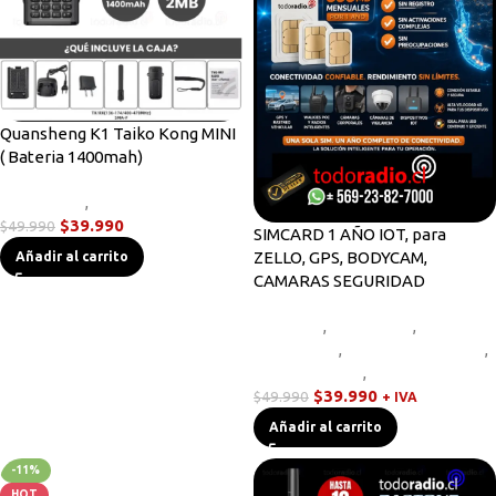
Quansheng K1 Taiko Kong MINI
( Bateria 1400mah)
Novedades
,
Radios Handys
$
39.990
$
49.990
SIMCARD 1 AÑO IOT, para
ZELLO, GPS, BODYCAM,
Añadir al carrito
CAMARAS SEGURIDAD
Bodycam
,
Equipos HF
,
Novedades
,
Radios Base/Móvil
,
Radios Handys
,
Walkies POC
$
39.990
$
49.990
+ IVA
Añadir al carrito
-11%
HOT