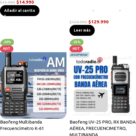
$
14.990
$
15.990
Novedades
,
Radios DMR
,
Radios
Añadir al carrito
Handys
$
129.990
$
159.990
Leer más
-20%
-23%
HOT
HOT
Baofeng Multibanda
Baofeng UV-25 PRO, RX BANDA
Frecuencímetro K-61
AÉREA, FRECUENCIMETRO,
MULTIBANDA