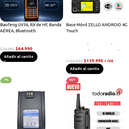
Baofeng UV36, RX de HF, Banda
Base Móvil ZELLO ANDROID 4G
AÉREA, Bluetooth.
Touch
Novedades
,
Radios Handys
Equipos HF
,
Novedades
,
Radios
$
64.990
Base/Móvil
,
Radios Handys
,
$
79.990
Walkies POC
Añadir al carrito
$
139.990
$
169.990
+ IVA
Añadir al carrito
-7%
HOT