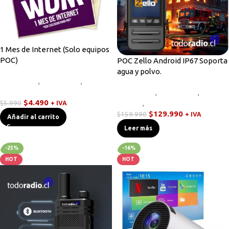
1 Mes de Internet (Solo equipos
POC)
POC Zello Android IP67 Soporta
agua y polvo.
Equipos HF
,
Novedades
,
Walkies
POC
Equipos HF
,
Novedades
,
Radios
$
4.490
$
5.990
Handys
,
Walkies POC
+ IVA
$
129.990
$
159.990
+ IVA
Añadir al carrito
Leer más
-25%
-16%
HOT
HOT