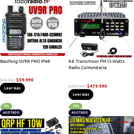
Baofeng UV9R PRO IP68
Kit Transmisor FM 15 Watts
Radio Comunitaria.
Novedades
,
Radios Handys
$
59.990
Novedades
,
Transmisores FM
$
69.990
$
479.990
$
499.990
Leer más
Leer más
-5%
-10%
AGOTADO
AGOTADO