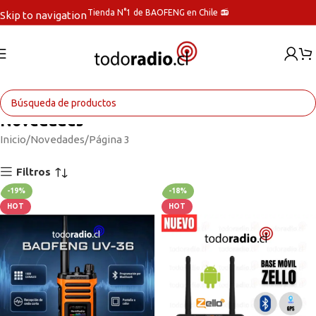
Tienda N°1 de BAOFENG en Chile 📻
Skip to navigation
Skip to main content
Novedades
Inicio
Novedades
Página 3
Filtros
-19%
-18%
HOT
HOT