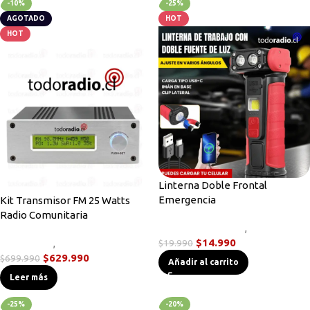
-10%
-25%
AGOTADO
HOT
HOT
Linterna Doble Frontal
Emergencia
Kit Transmisor FM 25 Watts
Radio Comunitaria
Linternas Tácticas
,
Novedades
$
14.990
Novedades
,
Transmisores FM
$
19.990
$
629.990
$
699.990
Añadir al carrito
Leer más
-25%
-20%