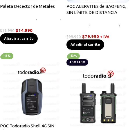
Paleta Detector de Metales
POC ALERVITES de BAOFENG,
SIN LÍMITE DE DISTANCIA
Linternas Tácticas
,
Novedades
,
Otros
Novedades
,
Radios Handys
,
$
14.990
Walkies POC
$
19.990
$
79.990
$
99.990
+ IVA
Añadir al carrito
Añadir al carrito
-13%
-13%
AGOTADO
POC Todoradio Shell 4G SIN