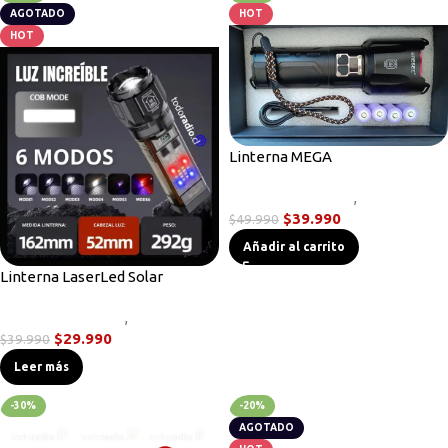
AGOTADO
HOT
HOT
Linterna MEGA
Linternas Tácticas
,
Novedades
$
39.990
$
49.990
Añadir al carrito
Linterna LaserLed Solar
Linternas Tácticas
,
Novedades
$
29.990
$
39.990
Leer más
-30%
-20%
AGOTADO