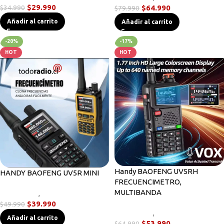
$
29.990
$
34.990
$
64.990
$
79.990
Añadir al carrito
Añadir al carrito
-20%
-17%
HOT
HOT
Handy BAOFENG UV5RH
HANDY BAOFENG UV5R MINI
FRECUENCIMETRO,
MULTIBANDA
Novedades
,
Radios Handys
$
39.990
$
49.990
Novedades
,
Radios Handys
Añadir al carrito
$
53.990
$
64.990