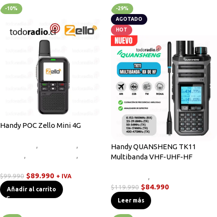
-10%
-29%
AGOTADO
HOT
Handy POC Zello Mini 4G
Equipos HF
,
Novedades
,
Radios
Handy QUANSHENG TK11
Handys
,
Sin categorizar
,
Walkies
Multibanda VHF-UHF-HF
POC
$
89.990
$
99.990
Novedades
,
Radios Handys
+ IVA
$
84.990
$
119.990
Añadir al carrito
Leer más