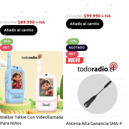
Equipos HF
,
Novedades
,
Radios
Handys
,
Walkies POC
Equipos HF
,
Novedades
,
Radios
$
99.990
Handys
,
Walkies POC
$
119.990
+ IVA
$
89.990
$
104.990
+ IVA
Añadir al carrito
Añadir al carrito
-23%
-17%
HOT
AGOTADO
HOT
Walkie Talkie Con Videollamada
Para Niños
Antena Alta Ganancia SMA-F