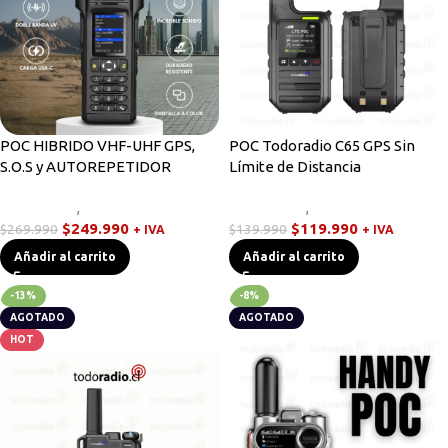
POC HIBRIDO VHF-UHF GPS,
POC Todoradio C65 GPS Sin
S.O.S y AUTOREPETIDOR
Límite de Distancia
Novedades
,
Walkies POC
Novedades
,
Walkies POC
$
249.990
$
119.990
$
269.990
$
139.990
+ IVA
+ IVA
Añadir al carrito
Añadir al carrito
-13%
-8%
AGOTADO
AGOTADO
HOT