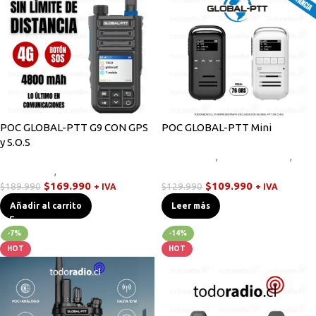
POC GLOBAL-PTT G9 CON GPS
POC GLOBAL-PTT Mini
y S.O.S
Novedades
,
Radios Handys
,
Novedades
,
Walkies POC
Walkies POC
$
169.990
$
109.990
$
189.990
$
129.990
+ IVA
+ IVA
Añadir al carrito
Leer más
-7%
-14%
HOT
HOT