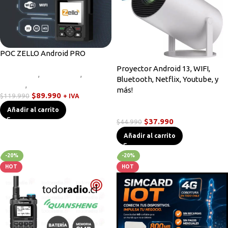
POC ZELLO Android PRO
Proyector Android 13, WIFI,
Equipos HF
,
Novedades
,
Radios
Bluetooth, Netflix, Youtube, y
Handys
,
Walkies POC
más!
$
89.990
$
119.990
+ IVA
Novedades
Añadir al carrito
$
37.990
$
44.990
Añadir al carrito
-20%
-20%
HOT
HOT