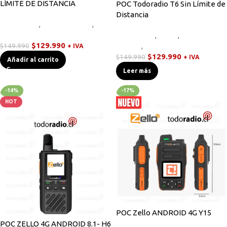
LÍMITE DE DISTANCIA
POC Todoradio T6 Sin Límite de
Distancia
Novedades
,
Radios Handys
,
Walkies POC
Novedades
,
Otros
,
Radios
$
129.990
$
149.990
Handys
,
Walkies POC
+ IVA
$
129.990
$
149.990
+ IVA
Añadir al carrito
Leer más
-14%
-17%
HOT
POC Zello ANDROID 4G Y15
POC ZELLO 4G ANDROID 8.1- H6