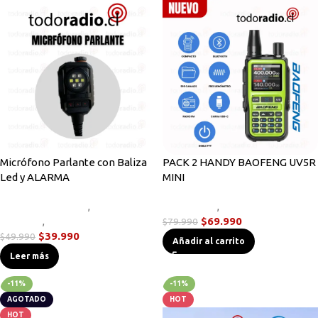
Micrófono Parlante con Baliza
PACK 2 HANDY BAOFENG UV5R
Led y ALARMA
MINI
Accesorios Radios
,
Micrófonos
Novedades
,
Radios Handys
Parlante
,
Novedades
$
69.990
$
79.990
$
39.990
$
49.990
Añadir al carrito
Leer más
-11%
-11%
AGOTADO
HOT
HOT