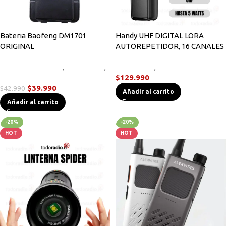
Bateria Baofeng DM1701
Handy UHF DIGITAL LORA
ORIGINAL
AUTOREPETIDOR, 16 CANALES
Accesorios Radios
,
Novedades
,
Novedades
,
Radios Handys
Radios Handys
$
129.990
$
39.990
$
42.990
Añadir al carrito
Añadir al carrito
-20%
-20%
HOT
HOT