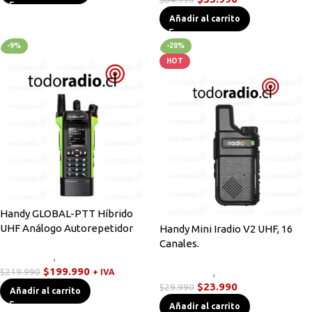
Añadir al carrito
-9%
-20%
HOT
Handy GLOBAL-PTT Híbrido
UHF Análogo Autorepetidor
Handy Mini Iradio V2 UHF, 16
Canales.
Novedades
,
Walkies POC
$
199.990
$
219.990
Novedades
,
Radios Handys
+ IVA
$
23.990
$
29.990
Añadir al carrito
Añadir al carrito