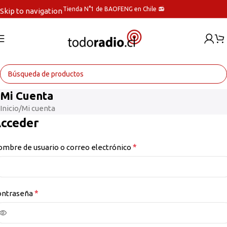
Tienda N°1 de BAOFENG en Chile 📻
Skip to navigation
Skip to main content
Mi Cuenta
Inicio
Mi cuenta
cceder
*
mbre de usuario o correo electrónico
*
ontraseña