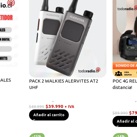
NALES
PACK 2 WALKIES ALERVITES AT2
POC 4G RELO
UHF
distancia!
s
Novedades
,
Radios Handys
Equipos HF
,
$
39.990
POC
$
49.990
+ IVA
$
79
$
89.990
Añadir al carrito
Añadir al 
-13%
-14%