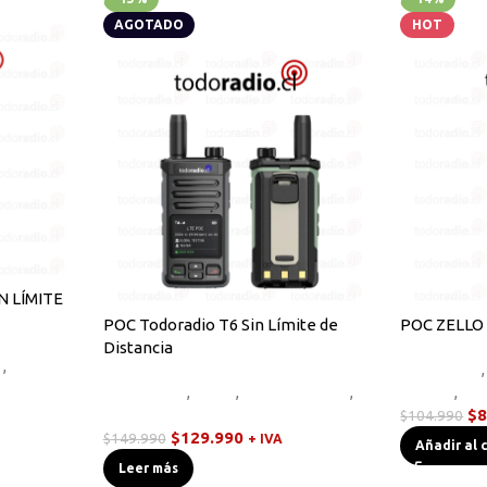
AGOTADO
HOT
IN LÍMITE
POC Todoradio T6 Sin Límite de
POC ZELLO 
Distancia
s
,
Walkies
Equipos HF
,
Novedades
,
Otros
,
Radios Handys
,
Handys
,
Wa
Walkies POC
$
8
$
104.990
$
129.990
$
149.990
+ IVA
Añadir al 
Leer más