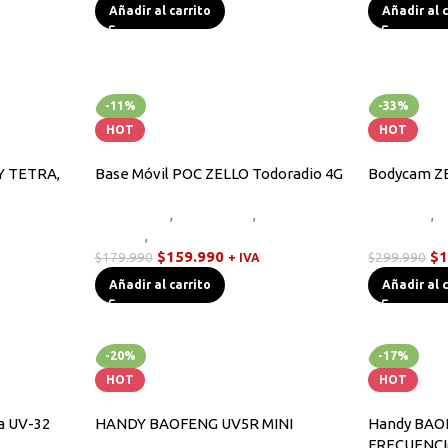
Añadir al carrito
Añadir al 
-11%
-33%
HOT
HOT
Y TETRA,
Base Móvil POC ZELLO Todoradio 4G
Bodycam ZE
Equipos HF
,
Novedades
,
Radios
Bodycam
,
E
adios
Handys
,
Walkies POC
Radios Han
$
159.990
$
1
$
179.990
$
299.990
+ IVA
Añadir al carrito
Añadir al 
-20%
-17%
HOT
HOT
a UV-32
HANDY BAOFENG UV5R MINI
Handy BAO
FRECUENC