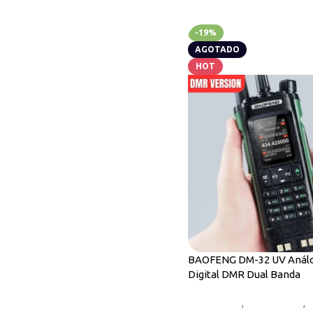
-19%
AGOTADO
HOT
BAOFENG DM-32 UV Análo
Digital DMR Dual Banda
Novedades
,
Radios DMR
,
R