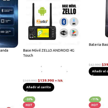
Bateria Ba
Banda
Base Móvil ZELLO ANDROID 4G
Accesorios
Touch
Radios Han
$
39
$
42.990
s
Equipos HF
,
Novedades
,
Radios
Base/Móvil
,
Radios Handys
,
Walkies
Añadir al 
POC
$
139.990
$
169.990
+ IVA
Añadir al carrito
-20%
-11%
HOT
HOT