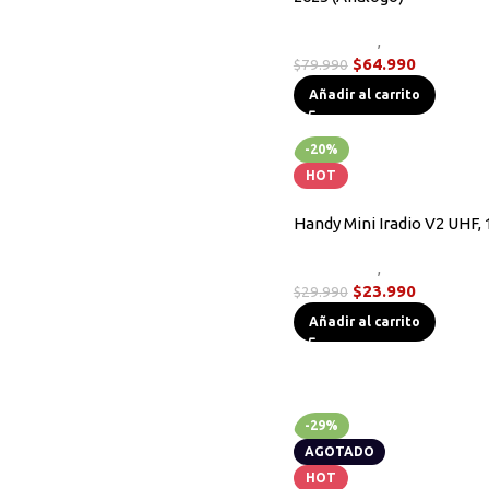
Novedades
,
Radios Handy
$
64.990
$
79.990
Añadir al carrito
-20%
HOT
Handy Mini Iradio V2 UHF, 
Novedades
,
Radios Handy
$
23.990
$
29.990
Añadir al carrito
-29%
AGOTADO
HOT