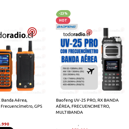
-23%
HOT
 Banda Aérea,
Baofeng UV-25 PRO, RX BANDA
, Frecuencímetro, GPS
AÉREA, FRECUENCIMETRO,
MULTIBANDA
dys
.990
Novedades
,
Radios Handys