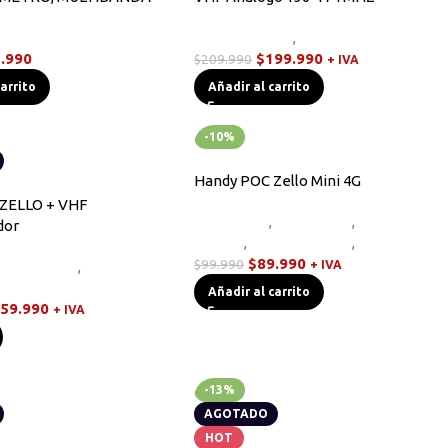
,
Radios Handys
Radios Handys
,
Walkies POC
.990
$
199.990
$
209.990
+ IVA
carrito
Añadir al carrito
-10%
Handy POC Zello Mini 4G
ZELLO + VHF
Equipos HF
,
Novedades
,
Radios
dor
Handys
,
Sin categorizar
,
Walkies POC
$
89.990
$
99.990
Novedades
,
Radios
+ IVA
lkies POC
Añadir al carrito
59.990
+ IVA
-13%
AGOTADO
HOT