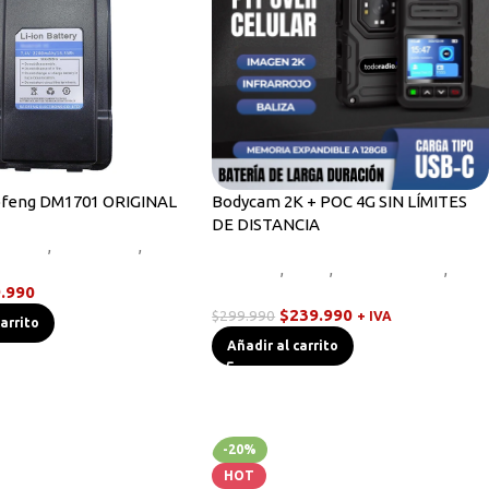
ofeng DM1701 ORIGINAL
Bodycam 2K + POC 4G SIN LÍMITES
DE DISTANCIA
 Radios
,
Novedades
,
dys
Bodycam
,
Otros
,
Radios Handys
,
.990
Walkies POC
$
239.990
$
299.990
+ IVA
carrito
Añadir al carrito
-20%
HOT