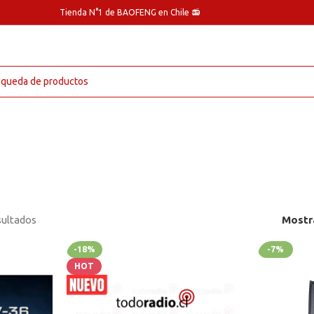
Tienda N°1 de BAOFENG en Chile 📻
sultados
Mostr
-18%
-7%
HOT