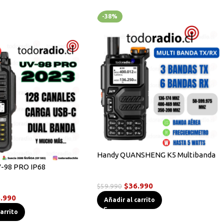
-38%
Handy QUANSHENG K5 Multibanda
-98 PRO IP68
Radios Handys
$
36.990
$
59.990
dys
.990
Añadir al carrito
carrito