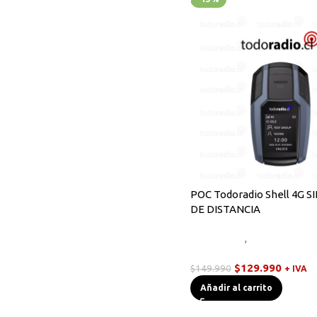
POC Todoradio Shell 4G S
DE DISTANCIA
Novedades
,
Radios Handy
POC
$
129.990
$
149.990
+ IVA
Añadir al carrito