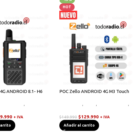
HOT
4G ANDROID 8.1- H6
POC Zello ANDROID 4G M3 Touch
Novedades
,
Radios
Equipos HF
,
Otros
,
Radios Handys
,
lkies POC
Walkies POC
9.990
$
129.990
$
149.990
+ IVA
+ IVA
carrito
Añadir al carrito