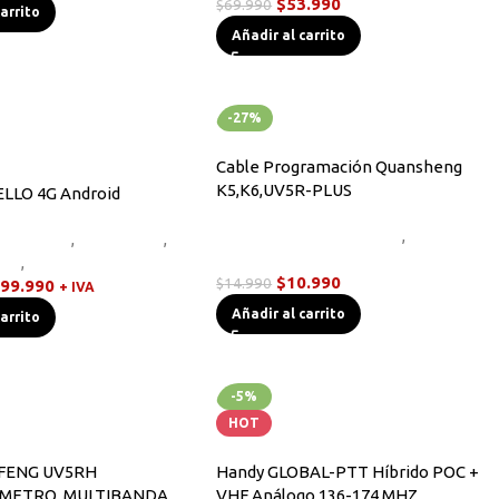
$
53.990
$
69.990
carrito
Añadir al carrito
-27%
Cable Programación Quansheng
K5,K6,UV5R-PLUS
LLO 4G Android
Cables de Programación
,
Radios
quipos HF
,
Novedades
,
Handys
dys
,
Walkies POC
$
10.990
$
14.990
99.990
+ IVA
Añadir al carrito
carrito
-5%
HOT
FENG UV5RH
Handy GLOBAL-PTT Híbrido POC +
IMETRO, MULTIBANDA
VHF Análogo 136-174 MHZ