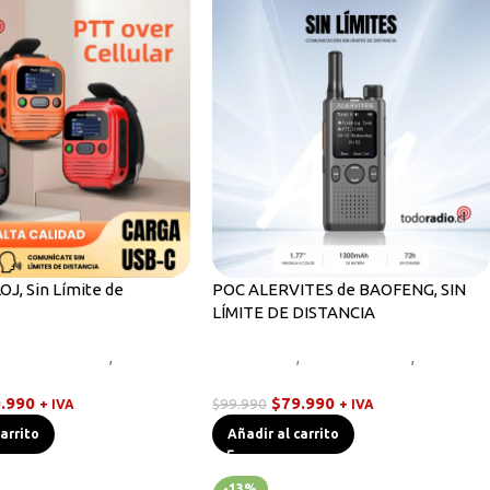
J, Sin Límite de
POC ALERVITES de BAOFENG, SIN
LÍMITE DE DISTANCIA
Radios Handys
,
Walkies
Novedades
,
Radios Handys
,
Walkies
POC
.990
$
79.990
$
99.990
+ IVA
+ IVA
carrito
Añadir al carrito
-13%