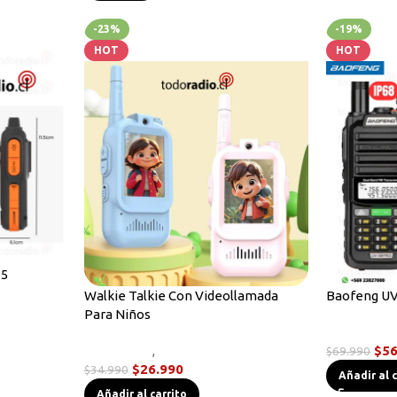
-23%
-19%
HOT
HOT
15
Walkie Talkie Con Videollamada
Baofeng UV
adios
Para Niños
Radios Han
Novedades
,
Radios Handys
$
56
$
69.990
$
26.990
$
34.990
Añadir al 
Añadir al carrito