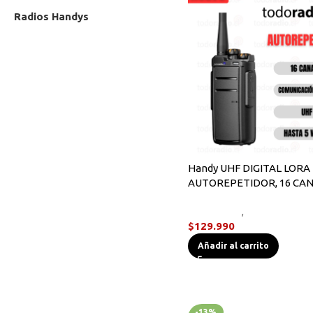
Radios Handys
Sin categorizar
Transmisores FM
Walkies POC
Handy UHF DIGITAL LORA
AUTOREPETIDOR, 16 CA
Novedades
,
Radios Handy
$
129.990
Añadir al carrito
-13%