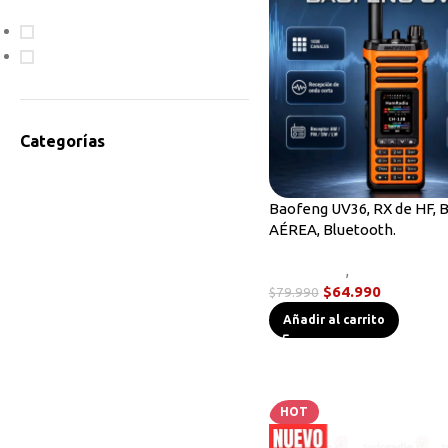
En oferta
Disponible
Categorías
Accesorios Radios
Antenas
Baofeng UV36, RX de HF, 
AÉREA, Bluetooth.
Bodycam
Cables de Programación
Novedades
,
Radios Handy
Equipos HF
$
64.990
$
79.990
Instrumentos de Medición
Añadir al carrito
Linternas Tácticas
Micrófonos Parlante
Novedades
Otros
HOT
Radios Base/Móvil
Radios DMR