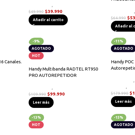
Novedades
,
Radios Handys
s
$
39.990
Novedades
$
49.990
$
53
$
64.990
Añadir al carrito
Añadir al 
-9%
-11%
AGOTADO
AGOTADO
HOT
16 Canales.
Handy POC 
Autorepeti
Handy Multibanda RADTEL RT950
s
PRO AUTOREPETIDOR
Equipos HF
,
Handys
,
Wa
Novedades
,
Radios Handys
$
1
$
179.990
$
99.990
$
109.990
Leer más
Leer más
-13%
-15%
HOT
AGOTADO