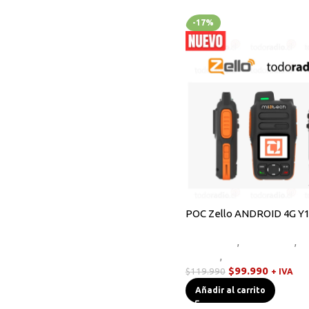
-17%
POC Zello ANDROID 4G Y
Equipos HF
,
Novedades
,
R
Handys
,
Walkies POC
$
99.990
$
119.990
+ IVA
Añadir al carrito