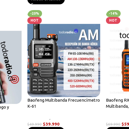
-20%
-14%
HOT
HOT
Baofeng Multibanda Frecuencímetro
Baofeng RX
K-61
Multibanda
go y
Novedades
,
Radios Handys
Radios Han
$
39.990
$
59
$
49.990
$
69.990
adios