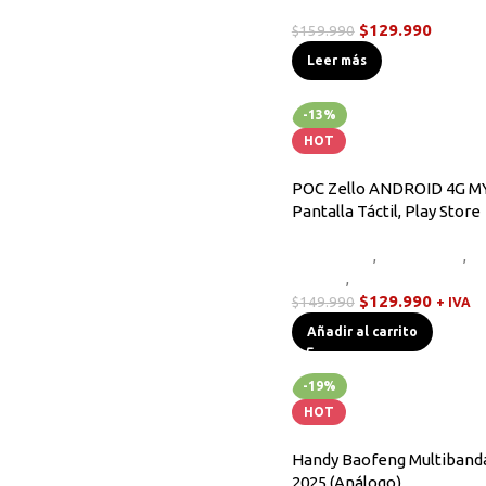
Handys
$
129.990
$
159.990
Leer más
-13%
HOT
POC Zello ANDROID 4G M
Pantalla Táctil, Play Store
Equipos HF
,
Novedades
,
R
Handys
,
Walkies POC
$
129.990
$
149.990
+ IVA
Añadir al carrito
-19%
HOT
Handy Baofeng Multiband
2025 (Análogo)