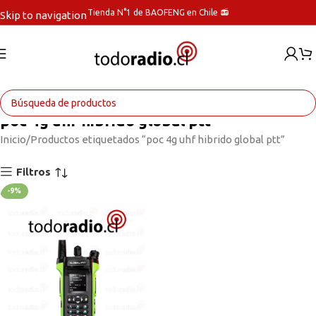
Tienda N°1 de BAOFENG en Chile 📻
Skip to navigation
Skip to main content
poc 4g uhf hibrido global ptt
Inicio
Productos etiquetados “poc 4g uhf hibrido global ptt”
Filtros
-9%