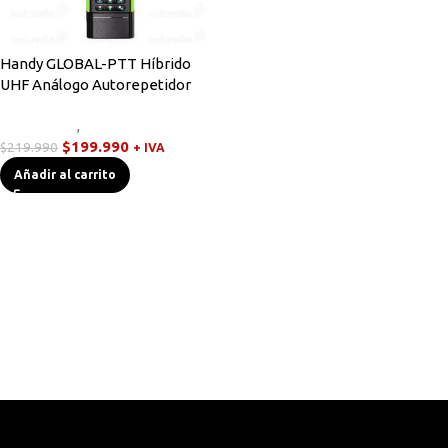
Handy GLOBAL-PTT Híbrido
UHF Análogo Autorepetidor
Novedades
,
Walkies POC
$
199.990
$
219.990
+ IVA
Añadir al carrito