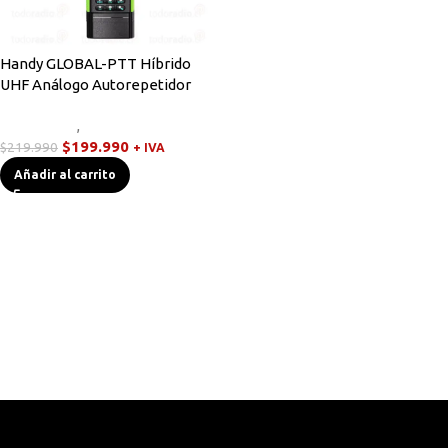
Handy GLOBAL-PTT Híbrido
UHF Análogo Autorepetidor
Novedades
,
Walkies POC
$
199.990
$
219.990
+ IVA
Añadir al carrito