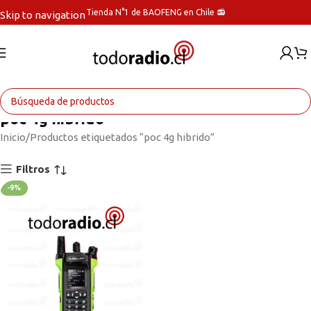
Tienda N°1 de BAOFENG en Chile 📻
Skip to navigation
Skip to main content
poc 4g hibrido
Inicio
Productos etiquetados “poc 4g hibrido”
Filtros
-9%