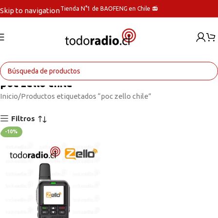
Tienda N°1 de BAOFENG en Chile 📻
Skip to navigation
Skip to main content
poc zello chile
Inicio
Productos etiquetados “poc zello chile”
Filtros
-10%