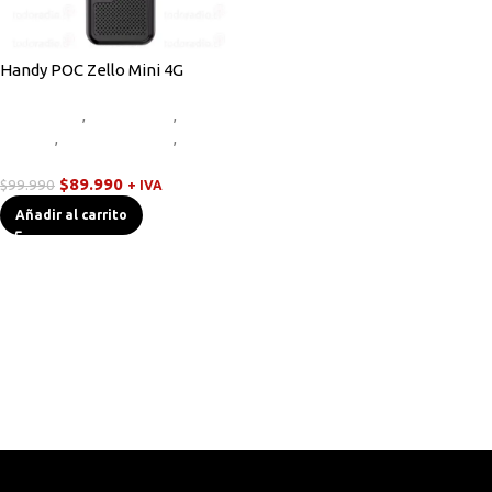
Handy POC Zello Mini 4G
Equipos HF
,
Novedades
,
Radios
Handys
,
Sin categorizar
,
Walkies
POC
$
89.990
$
99.990
+ IVA
Añadir al carrito