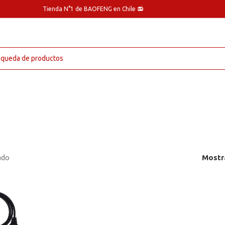
Tienda N°1 de BAOFENG en Chile 📻
ado
Mostr