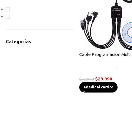
En oferta
Disponible
Categorías
Accesorios Radios
Cable Programación Multi
Antenas
Accesorios Radios
,
Cables
Bodycam
Programación
Cables de Programación
$
29.990
$
32.990
Equipos HF
Añadir al carrito
Instrumentos de Medición
Linternas Tácticas
Micrófonos Parlante
Novedades
Otros
Radios Base/Móvil
Radios DMR