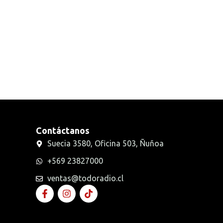
Radios Handys
Sin categorizar
Transmisores FM
Walkies POC
Contáctanos
Suecia 3580, Oficina 503, Ñuñoa
+569 23827000
ventas@todoradio.cl