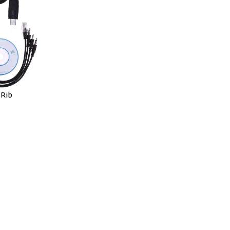
 Rib
 de