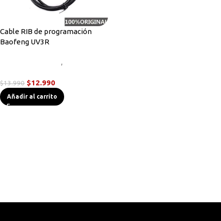
Cable RIB de programación
Baofeng UV3R
Accesorios Radios
,
Cables de
Programación
$
12.990
$
13.990
Añadir al carrito