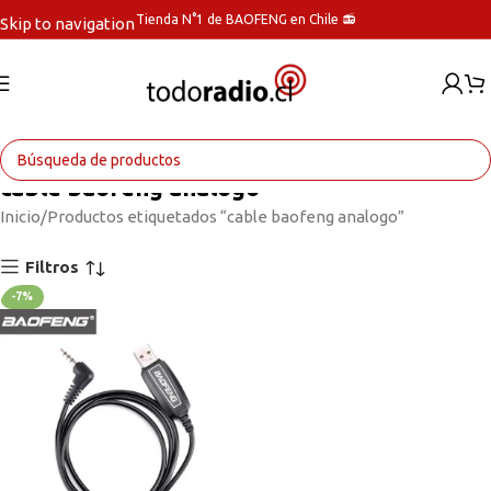
Tienda N°1 de BAOFENG en Chile 📻
Skip to navigation
Skip to main content
cable baofeng analogo
Inicio
Productos etiquetados “cable baofeng analogo”
Filtros
-7%