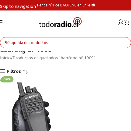
Tienda N°1 de BAOFENG en Chile 📻
Skip to navigation
Skip to main content
baofeng bf-1909
Inicio
Productos etiquetados “baofeng bf-1909”
Filtros
-14%