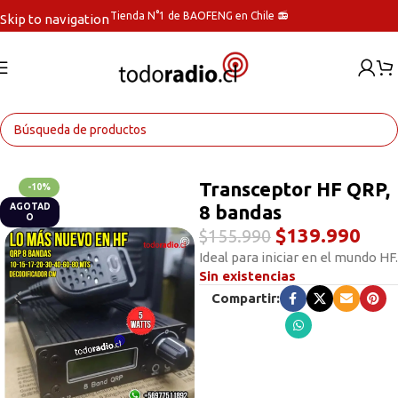
Tienda N°1 de BAOFENG en Chile 📻
Skip to navigation
Skip to main content
Inicio
Radios Base/Móvil
Transceptor HF QRP,
-10%
8 bandas
AGOTAD
O
$
139.990
$
155.990
Ideal para iniciar en el mundo HF.
Sin existencias
Compartir: