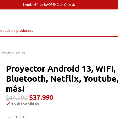
Tienda N°1 de BAOFENG en Chile 📻
Youtube, y más!
Proyector Android 13, WIFI,
Bluetooth, Netflix, Youtube,
más!
$
37.990
$
44.990
16 disponibles