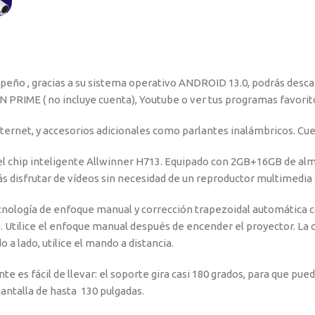
empeño , gracias a su sistema operativo ANDROID 13.0, podrás des
ON PRIME ( no incluye cuenta), Youtube o ver tus programas favorit
ternet, y accesorios adicionales como parlantes inalámbricos. Cu
y el chip inteligente Allwinner H713. Equipado con 2GB+16GB de
s disfrutar de vídeos sin necesidad de un reproductor multimedia 
ecnología de enfoque manual y corrección trapezoidal automática c
 Utilice el enfoque manual después de encender el proyector. La
o a lado, utilice el mando a distancia.
e es fácil de llevar: el soporte gira casi 180 grados, para que pue
pantalla de hasta 130 pulgadas.