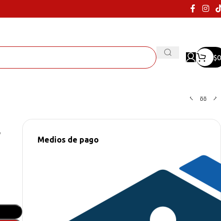
$
0
E
Medios de pago