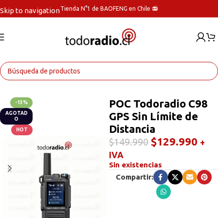
Tienda N°1 de BAOFENG en Chile 📻
Skip to navigation
Skip to main content
Inicio
Radios Handys
POC Todoradio C98
-13%
GPS Sin Límite de
AGOTAD
O
Distancia
HOT
$
129.990
$
149.990
+
IVA
Sin existencias
Compartir: