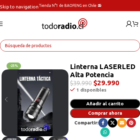
Tienda N°1 de BAOFENG en Chile 📻
Skip to navigation
Skip to main content
Inicio
Linternas Tácticas
Linterna LASERLED
-25%
Alta Potencia
$
29.990
$
39.990
1 disponibles
Añadir al carrito
Comprar ahora
Compartir: