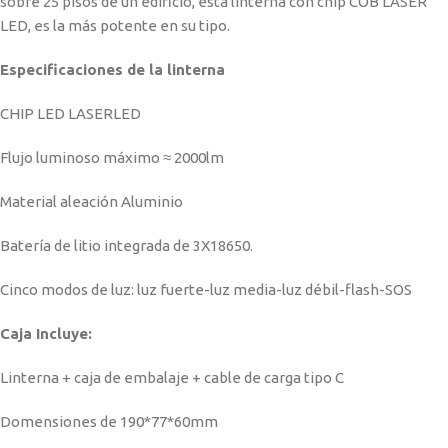
sobre 25 pisos de un edificio, esta linterna con chip COB LASER
LED, es la más potente en su tipo.
Especificaciones de la linterna
CHIP LED LASERLED
Flujo luminoso máximo ≈ 2000lm
Material aleación Aluminio
Batería de litio integrada de 3X18650.
Cinco modos de luz: luz fuerte-luz media-luz débil-flash-SOS
Caja Incluye:
Linterna + caja de embalaje + cable de carga tipo C
Domensiones de 190*77*60mm