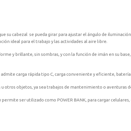
 que su cabezal se pueda girar para ajustar el ángulo de iluminació
ón ideal para el trabajo y las actividades al aire libre.
forme y brillante, sin sombras, y con la función de imán en su base
dmite carga rápida tipo C, carga conveniente y eficiente, batería 
as u otros objetos, ya sea trabajos de mantenimiento o aventuras
y permite ser utilizado como POWER BANK, para cargar celulares, d