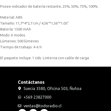
Posee indicador de batería restante, 25%, 50%, 75%, 100%.
Material: ABS
Tamaño: 11,7*4*2,7 cm / 4,56″*1,56″*1.05″
Batería: 1500 mAh
Modo: 6 modos
Lúmenes: 500 lúmenes
Tiempo de trabajo: 4-6 h
El paquete incluye: 1 Uds. Linterna con cable de carga
Contáctanos
Suecia 3580, Oficina 503, Ñuñoa
+569 23827000
ventas@todoradio.cl