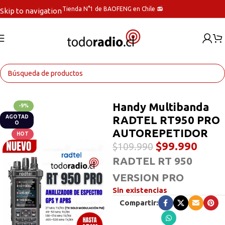
Tienda N°1 de BAOFENG en Chile 📻
Skip to navigation
Skip to main content
Inicio
Radios Handys
Handy Multibanda
-9%
RADTEL RT950 PRO
AGOTAD
O
AUTOREPETIDOR
HOT
$
99.990
$
109.990
RADTEL RT 950
VERSION PRO
Sin existencias
Compartir: