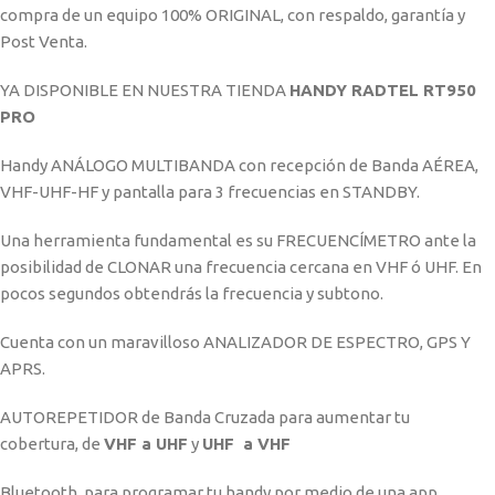
compra de un equipo 100% ORIGINAL, con respaldo, garantía y
Post Venta.
YA DISPONIBLE EN NUESTRA TIENDA
HANDY RADTEL RT950
PRO
Handy ANÁLOGO MULTIBANDA con recepción de Banda AÉREA,
VHF-UHF-HF y pantalla para 3 frecuencias en STANDBY.
Una herramienta fundamental es su FRECUENCÍMETRO ante la
posibilidad de CLONAR una frecuencia cercana en VHF ó UHF. En
pocos segundos obtendrás la frecuencia y subtono.
Cuenta con un maravilloso ANALIZADOR DE ESPECTRO, GPS Y
APRS.
AUTOREPETIDOR de Banda Cruzada para aumentar tu
cobertura, de
VHF a UHF
y
UHF a VHF
Bluetooth, para programar tu handy por medio de una app