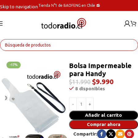
Tienda N°1 de BAOFENG en Chile 📻
Skip to navigation
Skip to main content
Inicio
Radios Handys
Bolsa Impermeable
-17%
para Handy
$
9.990
$
11.990
8 disponibles
Añadir al carrito
Comprar ahora
Compartir: