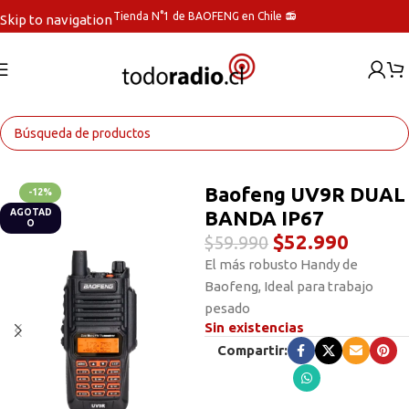
Tienda N°1 de BAOFENG en Chile 📻
Skip to navigation
Skip to main content
Inicio
Radios Handys
Baofeng UV9R DUAL
-12%
BANDA IP67
AGOTAD
O
$
52.990
$
59.990
El más robusto Handy de
Baofeng, Ideal para trabajo
pesado
Sin existencias
Compartir: