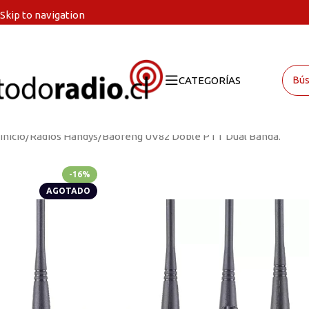
Skip to navigation
Skip to main content
CATEGORÍAS
Inicio
Radios Handys
Baofeng UV82 Doble PTT Dual Banda.
-16%
AGOTADO