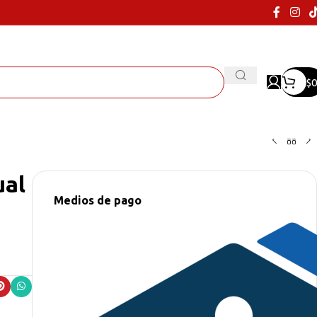
$
0
ual
Medios de pago