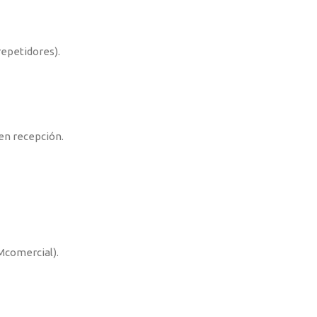
epetidores).
en recepción.
Mcomercial).