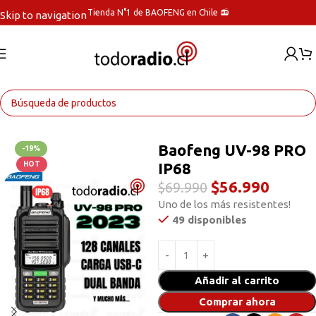
Tienda N°1 de BAOFENG en Chile 📻
Skip to navigation
Skip to main content
Inicio
Radios Handys
Baofeng UV-98 PRO
-19%
IP68
HOT
$
56.990
$
69.990
Uno de los más resistentes!
49 disponibles
Añadir al carrito
Comprar ahora