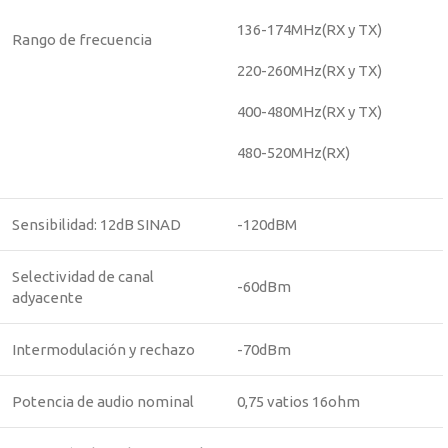
136-174MHz(RX y TX)
Rango de frecuencia
220-260MHz(RX y TX)
400-480MHz(RX y TX)
480-520MHz(RX)
Sensibilidad: 12dB SINAD
-120dBM
Selectividad de canal
-60dBm
adyacente
Intermodulación y rechazo
-70dBm
Potencia de audio nominal
0,75 vatios 16ohm