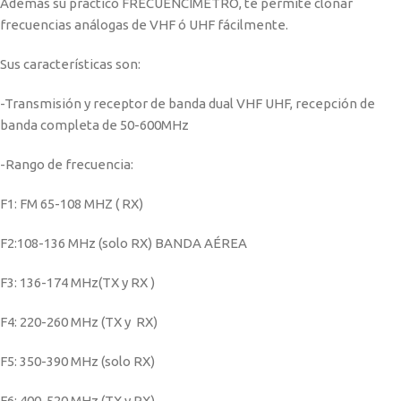
Además su práctico FRECUENCÍMETRO, te permite clonar
frecuencias análogas de VHF ó UHF fácilmente.
Sus características son:
-Transmisión y receptor de banda dual VHF UHF, recepción de
banda completa de 50-600MHz
-Rango de frecuencia:
F1: FM 65-108 MHZ ( RX)
F2:108-136 MHz (solo RX) BANDA AÉREA
F3: 136-174 MHz(TX y RX )
F4: 220-260 MHz (TX y RX)
F5: 350-390 MHz (solo RX)
F6: 400-520 MHz (TX y RX)