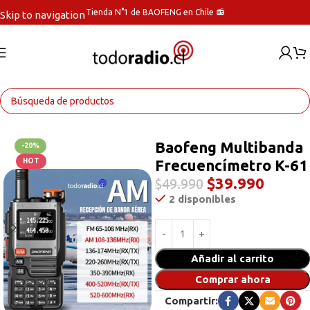
Tienda N°1 de BAOFENG en Chile 📻
Skip to navigation
Skip to main content
Inicio
Radios Handys
Baofeng Multibanda
-20%
Frecuencímetro K-61
HOT
$
39.990
$
49.990
2 disponibles
Añadir al carrito
Comprar ahora
Compartir: