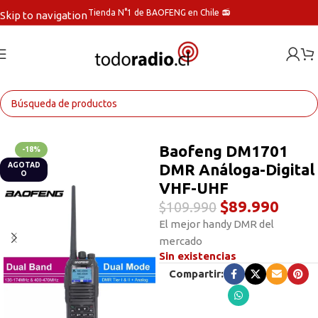
Tienda N°1 de BAOFENG en Chile 📻
Skip to navigation
Skip to main content
Inicio
Radios Handys
Baofeng DM1701
-18%
DMR Análoga-Digital
AGOTAD
O
VHF-UHF
$
89.990
$
109.990
El mejor handy DMR del
mercado
Sin existencias
Compartir: