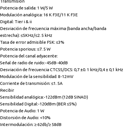
Transmisión
Potencia de salida: 1 W/5 W
Modulación analógica: 16 K F3E/11 K F3E
Digital: Tier i & ii
Desviación de frecuencia máxima (banda ancha/banda
estrecha): ≤5KHz/≤2. 5 kHz
Tasa de error admisible FSK: ≤3%
Potencia sporious: ≤7. 5 W
Potencia del canal adyacente:
Señal de radio de ruido:-45dB-40dB
Desviación de frecuencia CTCSS/DCS: 0,7 ±0. 1 kHz/0,4 ± 0,1 kHz
Modulación de la sensibilidad: 8-12mV
Corriente de transmisión: ≤1. 5A
Recibir
Sensibilidad analógica:-122dBm (12dB SINAD)
Sensibilidad Digital:-120dBm (BER ≤5%)
Potencia de Audio: 1 W
Distorsión de Audio: <10%
Intermodulación: ≥ 62db/≥ 58dB