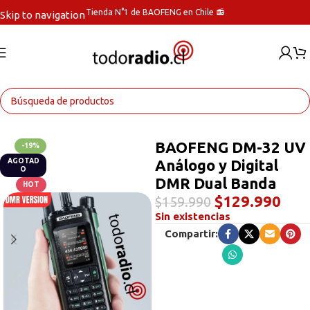
Tienda N°1 de BAOFENG en Chile 📻
Skip to navigation
Skip to main content
Inicio
Radios Handys
BAOFENG DM-32 UV
-19%
Análogo y Digital
AGOTAD
O
DMR Dual Banda
HOT
$
129.990
$
159.990
Sin existencias
Compartir: