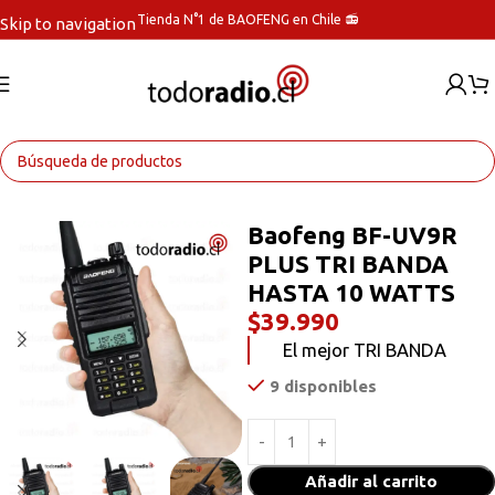
Tienda N°1 de BAOFENG en Chile 📻
Skip to navigation
Skip to main content
Inicio
Radios Handys
Baofeng BF-UV9R
PLUS TRI BANDA
HASTA 10 WATTS
$
39.990
El mejor TRI BANDA
9 disponibles
Añadir al carrito