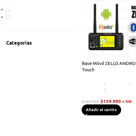
En oferta
Disponible
Categorías
Accesorios Radios
Antenas
Base Móvil ZELLO ANDRO
Touch
Bodycam
Cables de Programación
Equipos HF
,
Novedades
,
R
Equipos HF
Base/Móvil
,
Radios Handy
Instrumentos de Medición
POC
Linternas Tácticas
$
139.990
$
169.990
+ IVA
Micrófonos Parlante
Añadir al carrito
Novedades
Otros
Radios Base/Móvil
Radios DMR