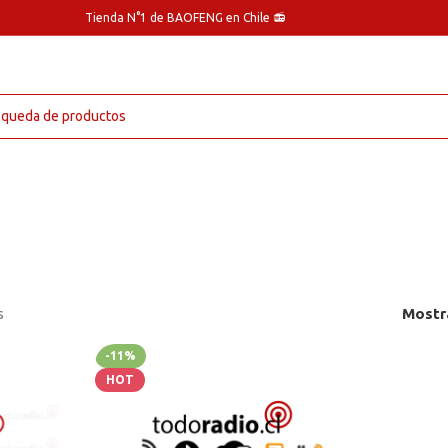
Tienda N°1 de BAOFENG en Chile 📻
s
Mostr
-11%
HOT