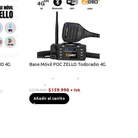
ID 4G
Base Móvil POC ZELLO Todoradio 4G
Equipos HF
,
Novedades
,
Radios
adios
Handys
,
Walkies POC
s
,
Walkies
$
159.990
$
179.990
+ IVA
Añadir al carrito