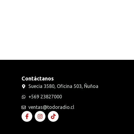
Radios Handys
Sin categorizar
Transmisores FM
Walkies POC
Contáctanos
Suecia 3580, Oficina 503, Ñuñoa
+569 23827000
ventas@todoradio.cl