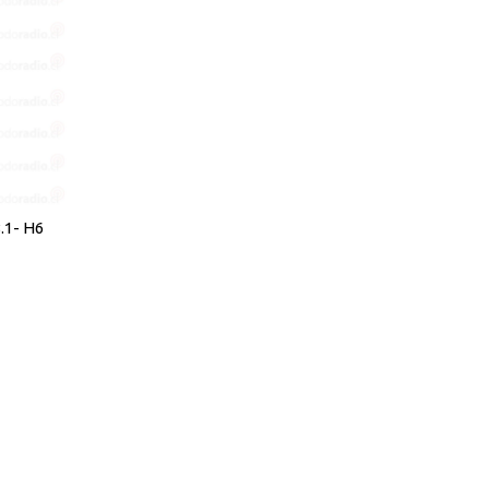
.1- H6
adios