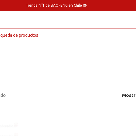
Tienda N°1 de BAOFENG en Chile 📻
ado
Mostr