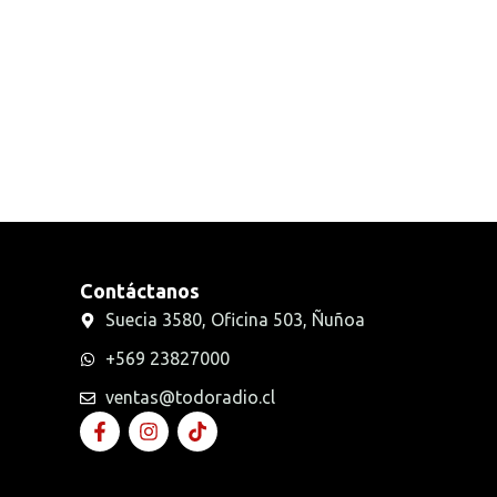
Radios Handys
Sin categorizar
Transmisores FM
Walkies POC
Contáctanos
Suecia 3580, Oficina 503, Ñuñoa
+569 23827000
ventas@todoradio.cl