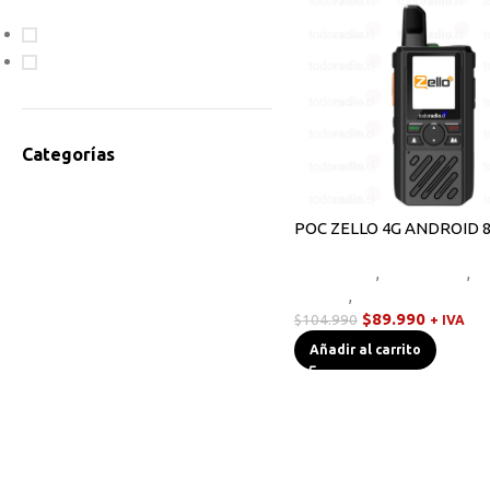
En oferta
Disponible
Categorías
Accesorios Radios
Antenas
POC ZELLO 4G ANDROID 8
Bodycam
Equipos HF
,
Novedades
,
R
Cables de Programación
Handys
,
Walkies POC
Equipos HF
$
89.990
$
104.990
+ IVA
Instrumentos de Medición
Añadir al carrito
Linternas Tácticas
Micrófonos Parlante
Novedades
Otros
Radios Base/Móvil
Radios DMR