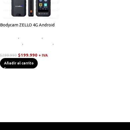
Bodycam ZELLO 4G Android
Bodycam
,
Equipos HF
,
Novedades
,
Radios Handys
,
Walkies POC
$
199.990
$
299.990
+ IVA
Añadir al carrito