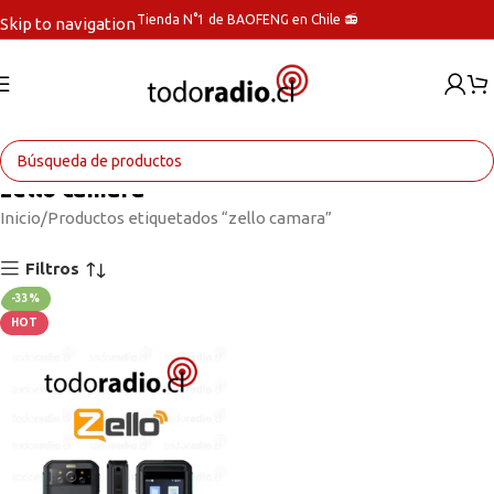
Tienda N°1 de BAOFENG en Chile 📻
Skip to navigation
Skip to main content
zello camara
Inicio
Productos etiquetados “zello camara”
Filtros
-33%
HOT