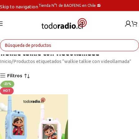
Tienda N°1 de BAOFENG en Chile 📻
Skip to navigation
Skip to main content
walkie talkie con videollamada
Inicio
Productos etiquetados “walkie talkie con videollamada”
Filtros
-23%
HOT