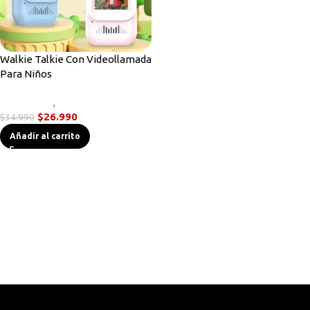
Walkie Talkie Con Videollamada
Para Niños
Novedades
,
Radios Handys
$
26.990
$
34.990
Añadir al carrito