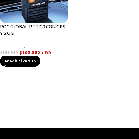
POC GLOBAL-PTT G0 CON GPS
Y S.O.S
Novedades
,
Walkies POC
$
169.990
$
189.990
+ IVA
Añadir al carrito