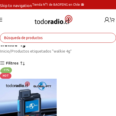
Tienda N°1 de BAOFENG en Chile 📻
Skip to navigation
Skip to main content
walkie 4g
Inicio
Productos etiquetados “walkie 4g”
Filtros
-11%
HOT