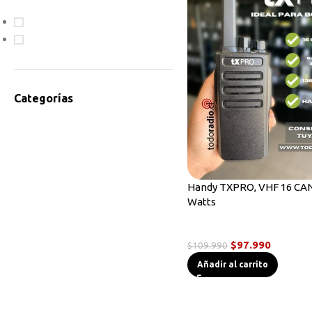
En oferta
Disponible
Categorías
Accesorios Radios
Antenas
Bodycam
Cables de Programación
Handy TXPRO, VHF 16 CAN
Equipos HF
Watts
Instrumentos de Medición
Linternas Tácticas
Radios Handys
Micrófonos Parlante
$
97.990
$
109.990
Novedades
Añadir al carrito
Otros
Radios Base/Móvil
Radios DMR