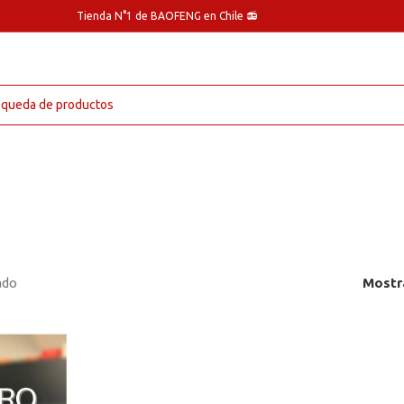
Tienda N°1 de BAOFENG en Chile 📻
ado
Mostr