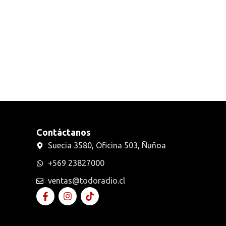
Radios Handys
Sin categorizar
Transmisores FM
Walkies POC
Contáctanos
Suecia 3580, Oficina 503, Ñuñoa
+569 23827000
ventas@todoradio.cl