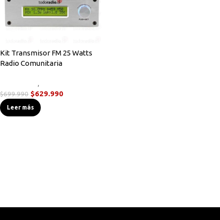
Kit Transmisor FM 25 Watts
Radio Comunitaria
Novedades
,
Transmisores FM
$
629.990
$
699.990
Leer más