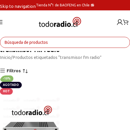
Tienda N°1 de BAOFENG en Chile 📻
Skip to navigation
Skip to main content
transmisor fm radio
Inicio
Productos etiquetados “transmisor fm radio”
Filtros
-10%
AGOTADO
HOT