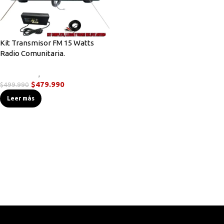
Kit Transmisor FM 15 Watts
Radio Comunitaria.
Novedades
,
Transmisores FM
$
479.990
$
499.990
Leer más