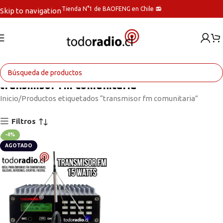
Tienda N°1 de BAOFENG en Chile 📻
Skip to navigation
Skip to main content
transmisor fm comunitaria
Inicio
Productos etiquetados “transmisor fm comunitaria”
Filtros
-4%
AGOTADO