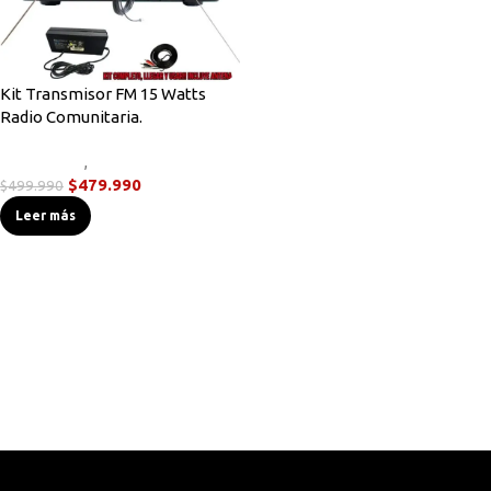
Kit Transmisor FM 15 Watts
Radio Comunitaria.
Novedades
,
Transmisores FM
$
479.990
$
499.990
Leer más