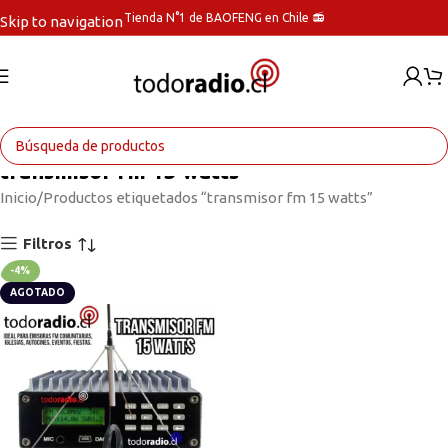
Tienda N°1 de BAOFENG en Chile 📻
Skip to navigation
Skip to main content
transmisor fm 15 watts
Inicio
Productos etiquetados “transmisor fm 15 watts”
Filtros
-4%
AGOTADO