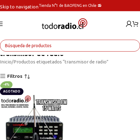
Tienda N°1 de BAOFENG en Chile 📻
Skip to navigation
Skip to main content
transmisor de radio
Inicio
Productos etiquetados “transmisor de radio”
Filtros
-4%
AGOTADO