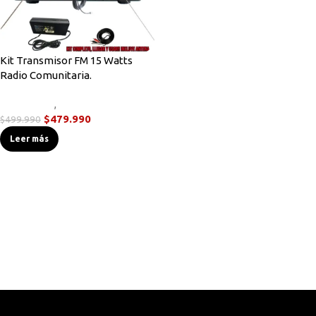
Kit Transmisor FM 15 Watts
Radio Comunitaria.
Novedades
,
Transmisores FM
$
479.990
$
499.990
Leer más