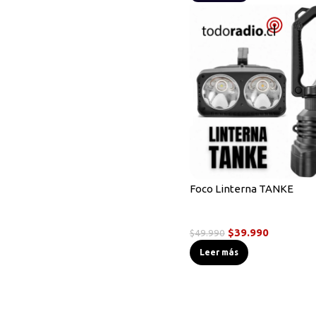
Radios Handys
Sin categorizar
Transmisores FM
Walkies POC
Foco Linterna TANKE
Linternas Tácticas
$
39.990
$
49.990
Leer más