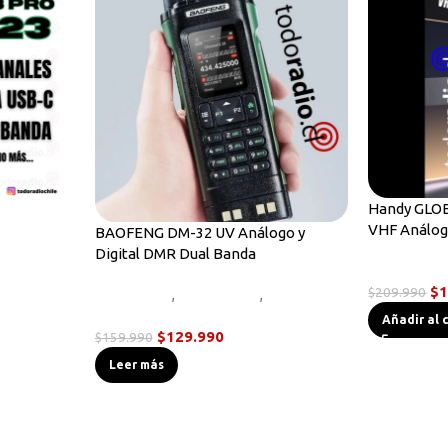
Handy GLOB
VHF Análog
BAOFENG DM-32 UV Análogo y
Digital DMR Dual Banda
Radios Han
$
1
$
209.990
Novedades
,
Radios DMR
,
Radios
Handys
Añadir al 
$
129.990
$
159.990
Leer más