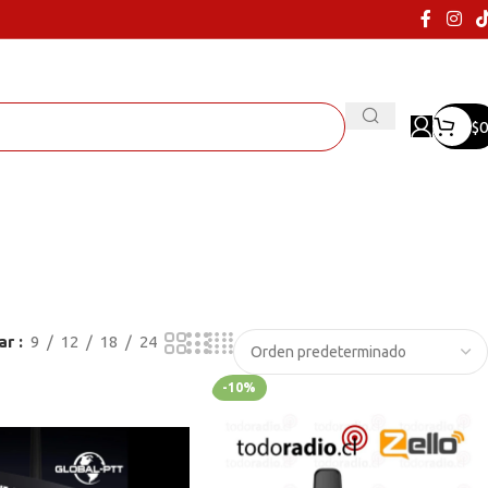
$
0
ar
9
12
18
24
-10%