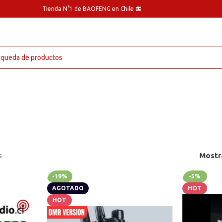
Tienda N°1 de BAOFENG en Chile 📻
s
Mostr
-19%
-5%
AGOTADO
HOT
HOT