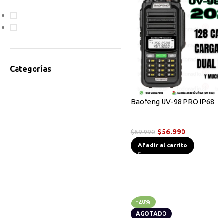
En oferta
Disponible
Categorías
Accesorios Radios
Antenas
Baofeng UV-98 PRO IP68
Bodycam
Radios Handys
Cables de Programación
$
56.990
$
69.990
Equipos HF
Añadir al carrito
Instrumentos de Medición
Linternas Tácticas
Micrófonos Parlante
Novedades
Otros
-20%
Radios Base/Móvil
AGOTADO
Radios DMR