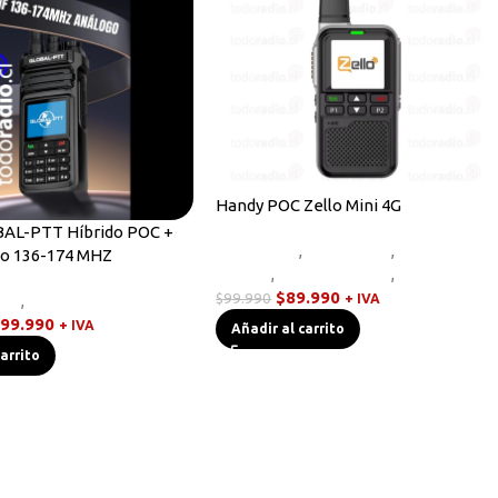
Handy POC Zello Mini 4G
AL-PTT Híbrido POC +
Equipos HF
,
Novedades
,
Radios
o 136-174 MHZ
Handys
,
Sin categorizar
,
Walkies POC
$
89.990
$
99.990
dys
,
Walkies POC
+ IVA
99.990
+ IVA
Añadir al carrito
carrito