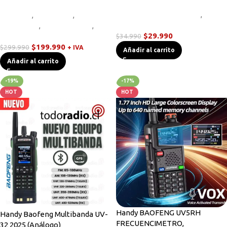
Cables de Programación
,
Bodycam
,
Equipos HF
,
Novedades
Novedades
,
Radios Handys
,
$
29.990
Walkies POC
$
34.990
$
199.990
$
299.990
+ IVA
Añadir al carrito
Añadir al carrito
-19%
-17%
HOT
HOT
Handy BAOFENG UV5RH
Handy Baofeng Multibanda UV-
FRECUENCIMETRO,
32 2025 (Análogo)