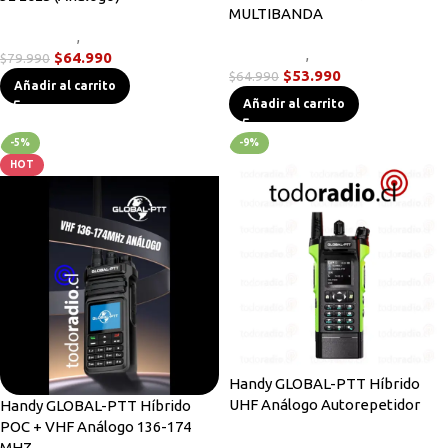
MULTIBANDA
Novedades
,
Radios Handys
Novedades
,
Radios Handys
$
64.990
$
79.990
$
53.990
$
64.990
Añadir al carrito
Añadir al carrito
-5%
-9%
HOT
Handy GLOBAL-PTT Híbrido
UHF Análogo Autorepetidor
Handy GLOBAL-PTT Híbrido
POC + VHF Análogo 136-174
Novedades
,
Walkies POC
MHZ