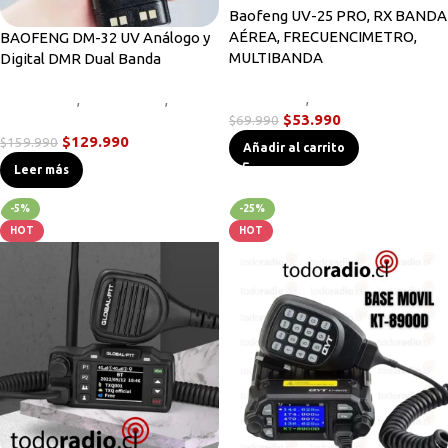
Baofeng UV-25 PRO, RX BANDA
AÉREA, FRECUENCIMETRO,
BAOFENG DM-32 UV Análogo y
MULTIBANDA
Digital DMR Dual Banda
Novedades
,
Radios Handys
Novedades
,
Radios DMR
,
Radios
$
53.990
Handys
$
69.990
$
129.990
$
159.990
Añadir al carrito
Leer más
-5%
-25%
HOT
HOT