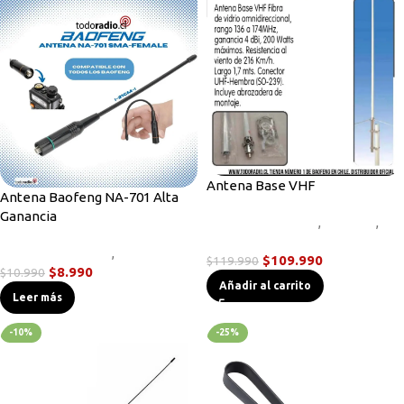
Antena Base VHF
Antena Baofeng NA-701 Alta
Ganancia
Accesorios Radios
,
Antenas
,
Radios Base/Móvil
Accesorios Radios
,
Antenas
$
109.990
$
119.990
$
8.990
$
10.990
Añadir al carrito
Leer más
-10%
-25%