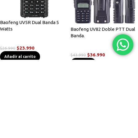
Baofeng UV5R Dual Banda 5
Watts
Baofeng UV82 Doble PTT Dual
Banda.
Radios Handys
$
23.990
$
26.990
Radios Handys
$
36.990
$
43.990
Añadir al carrito
Leer más
-12%
-14%
AGOTADO
AGOTADO