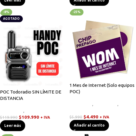
Leer más
Añadir al carrito
-8%
-25%
AGOTADO
1 Mes de Internet (Solo equipos
POC)
POC Todoradio SIN LÍMITE DE
DISTANCIA
Equipos HF
,
Novedades
,
Walkies
POC
Novedades
,
Walkies POC
$
4.490
$
109.990
$
5.990
$
119.990
+ IVA
+ IVA
Añadir al carrito
Leer más