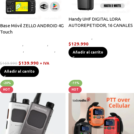
Handy UHF DIGITAL LORA
AUTOREPETIDOR, 16 CANALES
Base Móvil ZELLO ANDROID 4G
Touch
Novedades
,
Radios Handys
$
129.990
Equipos HF
,
Novedades
,
Radios
Base/Móvil
,
Radios Handys
,
Añadir al carrito
Walkies POC
$
139.990
$
169.990
+ IVA
Añadir al carrito
-20%
-11%
HOT
HOT