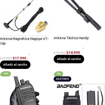
Antena Táctica Handy
Antena Magnética Nagoya UT-
106
Accesorios Radios
,
Antenas
$
14.990
$
19.990
Accesorios Radios
,
Antenas
$
17.990
$
19.990
Añadir al carrito
Añadir al carrito
-14%
-8%
AGOTADO