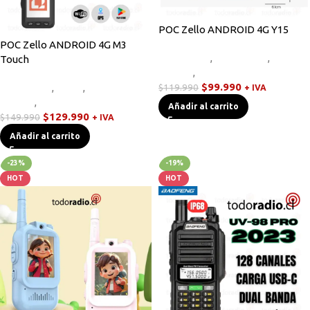
POC Zello ANDROID 4G Y15
POC Zello ANDROID 4G M3
Equipos HF
,
Novedades
,
Radios
Touch
Handys
,
Walkies POC
$
99.990
Equipos HF
,
Otros
,
Radios
$
119.990
+ IVA
Handys
,
Walkies POC
Añadir al carrito
$
129.990
$
149.990
+ IVA
Añadir al carrito
-23%
-19%
HOT
HOT