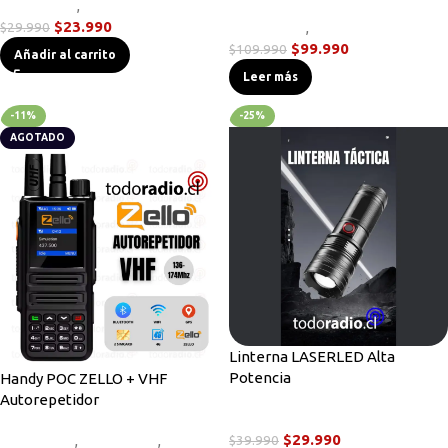
Novedades
,
Radios Handys
$
23.990
$
29.990
Novedades
,
Radios Handys
$
99.990
$
109.990
Añadir al carrito
Leer más
-11%
-25%
AGOTADO
Linterna LASERLED Alta
Potencia
Handy POC ZELLO + VHF
Autorepetidor
Linternas Tácticas
$
29.990
Equipos HF
,
Novedades
,
Radios
$
39.990