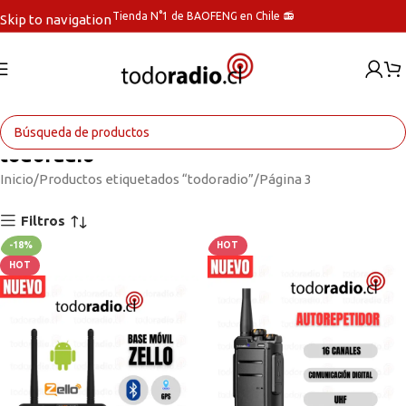
Tienda N°1 de BAOFENG en Chile 📻
Skip to navigation
Skip to main content
todoradio
Inicio
Productos etiquetados “todoradio”
Página 3
Filtros
-18%
HOT
HOT