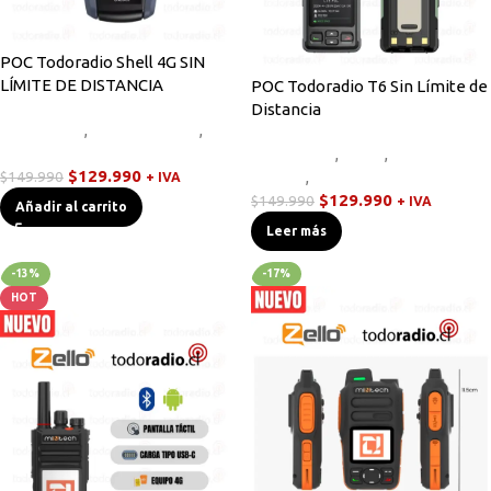
POC Todoradio Shell 4G SIN
LÍMITE DE DISTANCIA
POC Todoradio T6 Sin Límite de
Distancia
Novedades
,
Radios Handys
,
Walkies POC
Novedades
,
Otros
,
Radios
$
129.990
$
149.990
Handys
,
Walkies POC
+ IVA
$
129.990
$
149.990
+ IVA
Añadir al carrito
Leer más
-13%
-17%
HOT