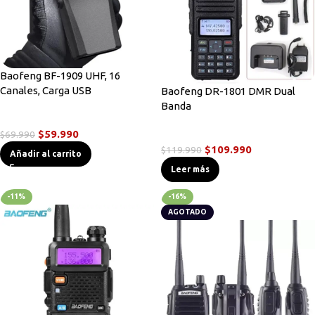
Baofeng BF-1909 UHF, 16
Canales, Carga USB
Baofeng DR-1801 DMR Dual
Banda
Radios Handys
$
59.990
$
69.990
Radios DMR
$
109.990
$
119.990
Añadir al carrito
Leer más
-11%
-16%
AGOTADO