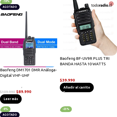
-18%
AGOTADO
Baofeng BF-UV9R PLUS TRI
BANDA HASTA 10 WATTS
Baofeng DM1701 DMR Análoga-
Radios Handys
Digital VHF-UHF
$
39.990
Radios DMR
,
Radios Handys
Añadir al carrito
$
89.990
$
109.990
Leer más
-8%
-23%
AGOTADO