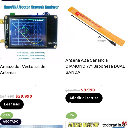
Antena Alta Ganancia
DIAMOND 771 Japonesa DUAL
Analizador Vectorial de
BANDA
Antenas
Accesorios Radios
,
Antenas
Accesorios Radios
,
$
9.990
Instrumentos de Medición
$
12.990
$
59.990
$
64.990
Añadir al carrito
Leer más
-18%
-8%
AGOTADO