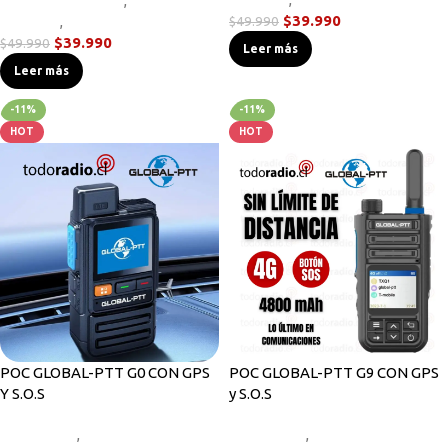
Accesorios Radios
,
Micrófonos
$
39.990
Parlante
,
Novedades
$
49.990
$
39.990
$
49.990
Leer más
Leer más
-11%
-11%
HOT
HOT
POC GLOBAL-PTT G0 CON GPS
POC GLOBAL-PTT G9 CON GPS
Y S.O.S
y S.O.S
Novedades
,
Walkies POC
Novedades
,
Walkies POC