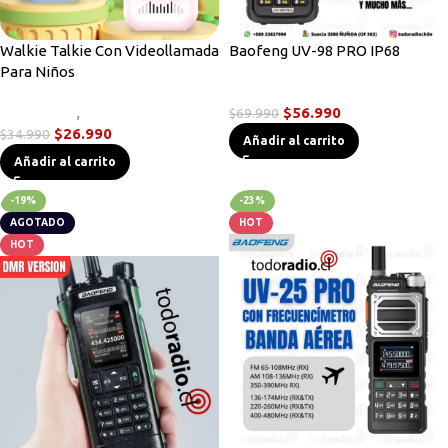
Walkie Talkie Con Videollamada
Baofeng UV-98 PRO IP68
Para Niños
Radios Handys
Novedades
,
Radios Handys
$
56.990
$
69.990
$
26.990
$
34.990
Añadir al carrito
Añadir al carrito
-19%
-23%
AGOTADO
HOT
HOT