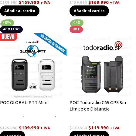
$
169.990
$
169.990
$
189.990
$
189.990
+ IVA
+ IVA
Añadir al carrito
Añadir al carrito
-15%
-14%
AGOTADO
HOT
POC GLOBAL-PTT Mini
POC Todoradio C65 GPS Sin
Límite de Distancia
Novedades
,
Radios Handys
,
Walkies POC
Novedades
,
Walkies POC
$
109.990
$
119.990
$
129.990
$
139.990
+ IVA
+ IVA