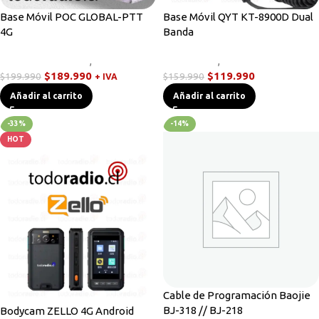
Base Móvil POC GLOBAL-PTT
Base Móvil QYT KT-8900D Dual
4G
Banda
Radios Base/Móvil
,
Walkies POC
Novedades
,
Radios Base/Móvil
$
189.990
$
119.990
$
199.990
$
159.990
+ IVA
Añadir al carrito
Añadir al carrito
-33%
-14%
HOT
Cable de Programación Baojie
BJ-318 // BJ-218
Bodycam ZELLO 4G Android