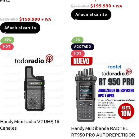
$
199.990
$
219.990
+ IVA
Radios Handys
,
Walkies POC
Añadir al carrito
$
199.990
$
209.990
+ IVA
Añadir al carrito
-20%
-9%
HOT
AGOTADO
HOT
Handy Mini Iradio V2 UHF, 16
Canales.
Handy Multibanda RADTEL
RT950 PRO AUTOREPETIDOR