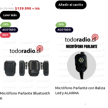
Handys
,
Walkies POC
Añadir al carrito
$
159.990
$
179.990
+ IVA
Leer más
-20%
-20%
AGOTADO
AGOTADO
HOT
Micrófono Parlante con Baliza
Led y ALARMA
Micrófono Parlante Bluetooth
K
Accesorios Radios
,
Micrófonos
Parlante
,
Novedades