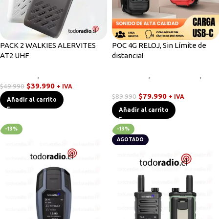
PACK 2 WALKIES ALERVITES
POC 4G RELOJ, Sin Límite de
AT2 UHF
distancia!
Novedades
,
Radios Handys
Equipos HF
,
Radios Handys
,
$
39.990
Walkies POC
$
49.990
+ IVA
$
79.990
$
89.990
+ IVA
Añadir al carrito
Añadir al carrito
-13%
-13%
AGOTADO