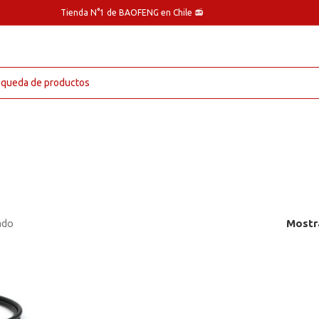
Tienda N°1 de BAOFENG en Chile 📻
ado
Mostr