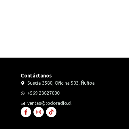
Radios Handys
Sin categorizar
Transmisores FM
Walkies POC
Contáctanos
Suecia 3580, Oficina 503, Ñuñoa
+569 23827000
ventas@todoradio.cl