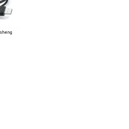
nsheng
Radios