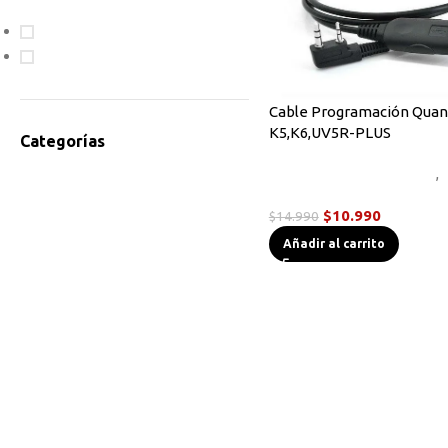
En oferta
Disponible
Cable Programación Qua
K5,K6,UV5R-PLUS
Categorías
Cables de Programación
,
Accesorios Radios
Handys
Antenas
$
10.990
$
14.990
Bodycam
Añadir al carrito
Cables de Programación
Equipos HF
Instrumentos de Medición
Linternas Tácticas
Micrófonos Parlante
Novedades
Otros
Radios Base/Móvil
Radios DMR