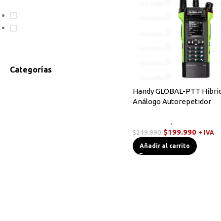
En oferta
Disponible
Categorías
Accesorios Radios
Handy GLOBAL-PTT Híbri
Análogo Autorepetidor
Antenas
Bodycam
Novedades
,
Walkies POC
Cables de Programación
$
199.990
$
219.990
+ IVA
Equipos HF
Añadir al carrito
Instrumentos de Medición
Linternas Tácticas
Micrófonos Parlante
Novedades
Otros
Radios Base/Móvil
Radios DMR