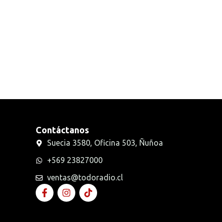
Radios Handys
Sin categorizar
Transmisores FM
Walkies POC
Contáctanos
Suecia 3580, Oficina 503, Ñuñoa
+569 23827000
ventas@todoradio.cl