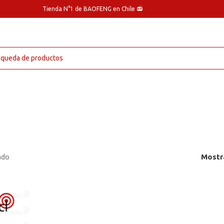
Tienda N°1 de BAOFENG en Chile 📻
ado
Mostr