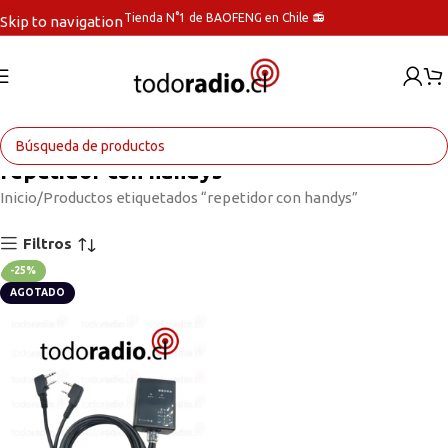
Tienda N°1 de BAOFENG en Chile 📻
Skip to navigation
Skip to main content
repetidor con handys
Inicio
Productos etiquetados “repetidor con handys”
Filtros
-25%
AGOTADO