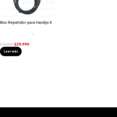
Box Repetidor para Handys K
Accesorios Radios
,
Radios
Handys
$
29.990
$
39.990
Leer más