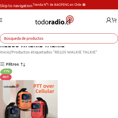
Tienda N°1 de BAOFENG en Chile 📻
Skip to navigation
Skip to main content
RELOS WALKIE TALKIE
Inicio
Productos etiquetados “RELOS WALKIE TALKIE”
Filtros
-11%
HOT