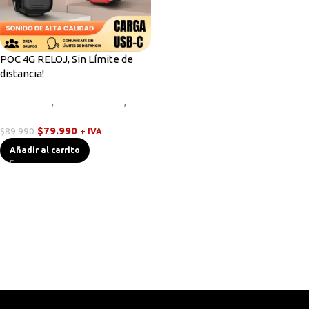
POC 4G RELOJ, Sin Límite de
distancia!
Equipos HF
,
Radios Handys
,
Walkies POC
$
79.990
$
89.990
+ IVA
Añadir al carrito