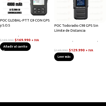
POC GLOBAL-PTT G9 CON GPS
y S.O.S
POC Todoradio C98 GPS Sin
Límite de Distancia
Novedades
,
Walkies POC
$
169.990
$
189.990
Novedades
,
Radios Handys
,
+ IVA
Walkies POC
Añadir al carrito
$
129.990
$
149.990
+ IVA
Leer más