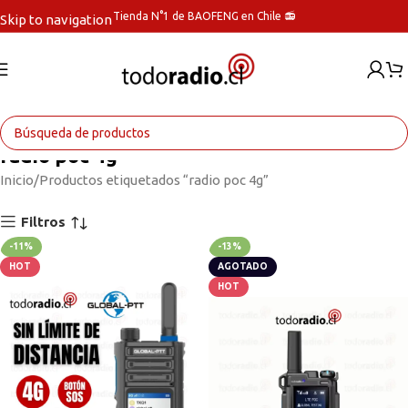
Tienda N°1 de BAOFENG en Chile 📻
Skip to navigation
Skip to main content
radio poc 4g
Inicio
Productos etiquetados “radio poc 4g”
Filtros
-11%
-13%
HOT
AGOTADO
HOT