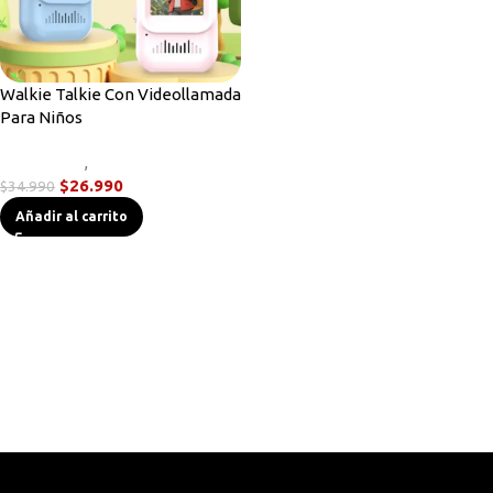
Walkie Talkie Con Videollamada
Para Niños
Novedades
,
Radios Handys
$
26.990
$
34.990
Añadir al carrito