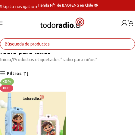
Tienda N°1 de BAOFENG en Chile 📻
Skip to navigation
Skip to main content
radio para niños
Inicio
Productos etiquetados “radio para niños”
Filtros
-23%
HOT