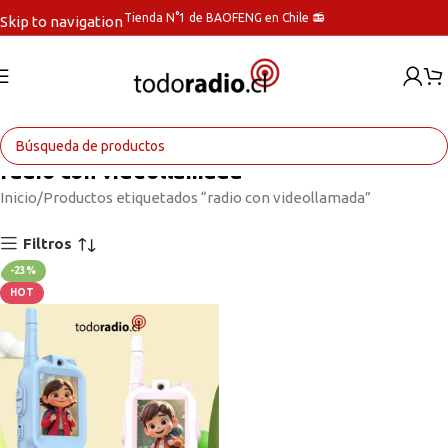
Tienda N°1 de BAOFENG en Chile 📻
Skip to navigation
Skip to main content
radio con videollamada
Inicio
Productos etiquetados “radio con videollamada”
Filtros
-23%
HOT