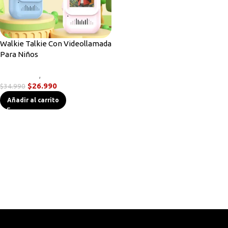
Walkie Talkie Con Videollamada
Para Niños
Novedades
,
Radios Handys
$
26.990
$
34.990
Añadir al carrito