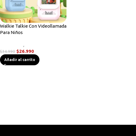
Walkie Talkie Con Videollamada
Para Niños
Novedades
,
Radios Handys
$
26.990
$
34.990
Añadir al carrito