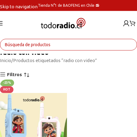
Tienda N°1 de BAOFENG en Chile 📻
Skip to navigation
Skip to main content
radio con video
Inicio
Productos etiquetados “radio con video”
Filtros
-23%
HOT